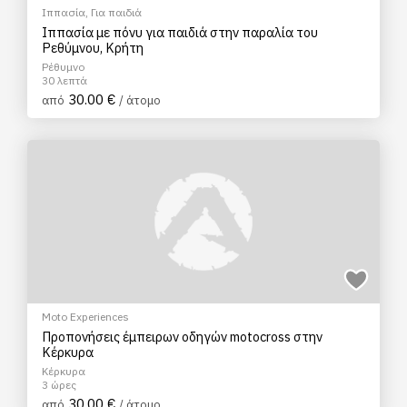
Ιππασία
,
Για παιδιά
Ιππασία με πόνυ για παιδιά στην παραλία του
Ρεθύμνου, Κρήτη
Ρέθυμνο
30 λεπτά
30.00 €
από
/ άτομο
Moto Experiences
Προπονήσεις έμπειρων οδηγών motocross στην
Κέρκυρα
Κέρκυρα
3 ώρες
30.00 €
από
/ άτομο