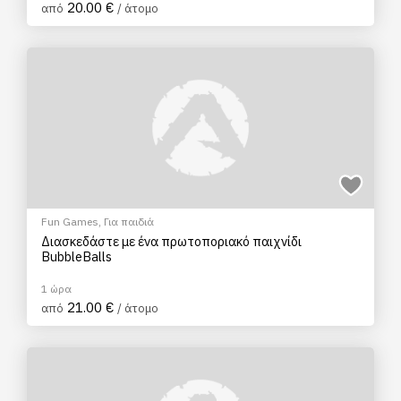
20.00 €
από
/ άτομο
Fun Games
,
Για παιδιά
Διασκεδάστε με ένα πρωτοποριακό παιχνίδι
BubbleBalls
1 ώρα
21.00 €
από
/ άτομο