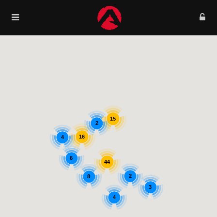
15
2
16
4
6
44
2
8
3
4