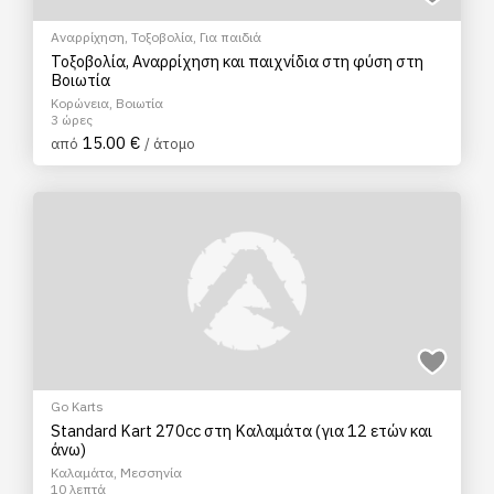
Αναρρίχηση
,
Τοξοβολία
,
Για παιδιά
Τοξοβολία, Αναρρίχηση και παιχνίδια στη φύση στη
Βοιωτία
Κορώνεια, Βοιωτία
3 ώρες
15.00 €
από
/ άτομο
Go Karts
Standard Kart 270cc στη Καλαμάτα (για 12 ετών και
άνω)
Καλαμάτα, Μεσσηνία
10 λεπτά