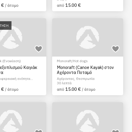
 €
15.00 €
/ άτομο
από
ΑΤΗΣΗ
 (Ενοικίαση)
Monoraft/Hot dogs
 εξοπλισμού Καγιάκ
Monoraft (Canoe Kayak) στον
σα
Αχέροντα Ποταμό
ριφερειακή ενότητα
Αχέροντας, Θεσπρωτία
Αττικής
30 λεπτά
 €
15.00 €
/ άτομο
από
/ άτομο