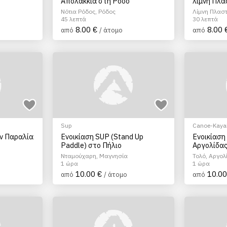
Απολακκιά στη Ρόδο
λίμνη Πλ
Νότια Ρόδος, Ρόδος
Λίμνη Πλασ
45 λεπτά
30 λεπτά
8.00 €
8.00 
από
/ άτομο
από
Sup
Canoe-Kayak
ην Παραλία
Ενοικίαση SUP (Stand Up
Ενοικίαση
Paddle) στο Πήλιο
Αργολίδα
Νταμούχαρη, Μαγνησία
Τολό, Αργολ
1 ώρα
1 ώρα
10.00 €
10.00
από
/ άτομο
από