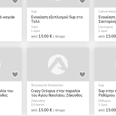
Sup
Canoe-Kayak
νό-καγιάκ
Ενοικίαση εξοπλισμού Sup στο
Ενοικίαση
Τολό
Σαντορίν
Τολό
Σαντορίνη
1 ώρα
1 ώρα
15.00 €
15.00
από
/ άτομο
από
Φουσκωτά Θαλάσσης
Sup
αλία του
Crazy Octopus στην παραλία
Sup στην 
υνθος
του Αγίου Νικολάου, Ζάκυνθος
Ρεθύμνου
Ζάκυνθος
Ρέθυμνο
10 λεπτά
1 ώρα
15.00 €
15.00
από
/ άτομο
από