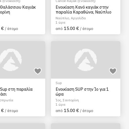
 (Ενοικίαση)
Canoe-Kayak (Ενοικίαση)
 Θαλάσσιου Καγιάκ
Ενοικίαση Κανό καγιάκ στην
ορίνη
παραλία Καραθώνα, Ναύπλιο
Ναύπλιο, Αργολίδα
1 ώρα
 €
15.00 €
/ άτομο
από
/ άτομο
Sup
 Sup στη παραλία
Ενοικίαση SUP στην Ίο για 1
άσι
ώρα
εσπρωτία
Ίος, Σαντορίνη
1 ώρα
 €
15.00 €
/ άτομο
από
/ άτομο