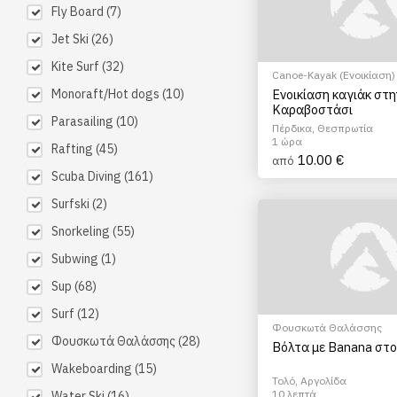
Fly Board
(7)
Jet Ski
(26)
Kite Surf
(32)
Canoe-Kayak (Ενοικίαση)
Monoraft/Hot dogs
(10)
Ενοικίαση καγιάκ στ
Καραβοστάσι
Parasailing
(10)
Πέρδικα, Θεσπρωτία
1 ώρα
Rafting
(45)
10.00 €
από
Scuba Diving
(161)
Surfski
(2)
Snorkeling
(55)
Subwing
(1)
Sup
(68)
Surf
(12)
Φουσκωτά Θαλάσσης
Φουσκωτά Θαλάσσης
(28)
Βόλτα με Banana στο
Wakeboarding
(15)
Τολό, Αργολίδα
10 λεπτά
Water Ski
(16)