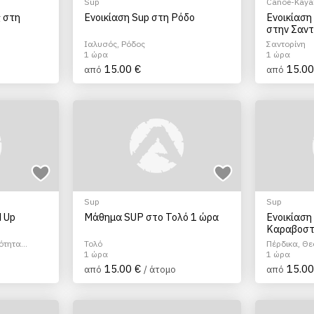
Sup
Canoe-Kayak
 στη
Ενοικίαση Sup στη Ρόδο
Ενοικίαση
στην Σαντ
Ιαλυσός, Ρόδος
Σαντορίνη
1 ώρα
1 ώρα
15.00 €
15.00
από
από
Sup
Sup
d Up
Μάθημα SUP στο Τολό 1 ώρα
Ενοικίαση
Καραβοστ
νότητα
Τολό
Πέρδικα, Θ
1 ώρα
1 ώρα
15.00 €
15.00
από
/ άτομο
από