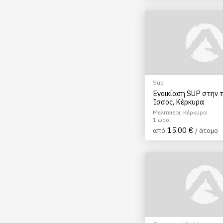
Sup
Ενοικίαση SUP στην 
Ίσσος, Κέρκυρα
Μελιτειέοι, Κέρκυρα
1 ώρα
15.00 €
από
/ άτομο