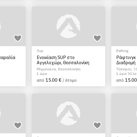
Sup
Rafting
παραλία
Ενοικίαση SUP στο
Ράφτινγκ 
Αγγελοχώρι, Θεσσαλονίκη
Διαδρομή
Μηχανιώνα, Θεσσαλονίκη
Τόπειρος, Ξ
1 ώρα
1 ώρα 30 λ
15.00 €
15.00
από
/ άτομο
από