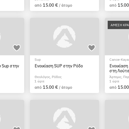
15.00 €
15.00
από
/ άτομο
από
ΑΜΕΣΗ ΚΡ
Sup
Canoe-Kayak
ύ Sup στην
Ενοικίαση SUP στην Ρόδο
Ενοικίαση
στη Λούτ
Θεολόγος, Ρόδος
Άρτεμις, Πε
Ανατολικής 
1 ώρα
1 ώρα
15.00 €
15.00
από
/ άτομο
από