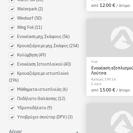
12.00 €
από
/ άτομο
Waterpark
(2)
Windsurf
(50)
Wing Foil
(11)
Ενοικίαση μηχ.Σκάφους
(56)
Κρουαζιέρα με μηχ.Σκάφος
(254)
Κολύμβηση
(49)
Sup
Ενοικίαση Ιστιοπλοϊκού
(40)
Ενοικίαση εξοπλισμο
Λούτσα
Κρουαζιέρα με ιστιοπλοϊκό
Άρτεμις 190 16
(196)
1 ώρα
Μάθηματα ιστιοπλοϊάς
(6)
15.00 €
από
/ άτομο
Ποδήλατο Θαλάσσης
(12)
Υδροποδήλατο
(9)
Υποβρύχιο σκούτερ (DPV)
(3)
Αέρας