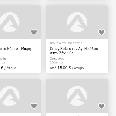
Φουσκωτά Θαλάσσης
στο Νέστο - Μικρή
Crazy Sofa στον Αγ. Νικόλαο
στην Ζάκυνθο
άνθη
Ζάκυνθος
επτά
10 λεπτά
 €
15.00 €
/ άτομο
από
/ άτομο