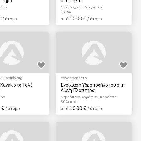
αστήρα
στο Πήλιο
τήρα
Νταμούχαρη, Μαγνησία
1 ώρα
€
10.00 €
/ άτομο
από
/ άτομο
 (Ενοικίαση)
Υδροποδήλατο
 Kayak στο Τολό
Ενοικίαση Υδροποδήλατου στη
ς
Λίμνη Πλαστήρα
ίδα
Νεβρόπολη Αγράφων, Καρδίτσα
30 λεπτά
 €
10.00 €
/ άτομο
από
/ άτομο