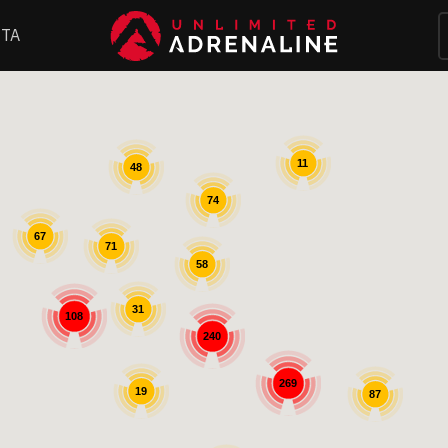
ΤΑ
11
48
74
67
71
58
31
108
240
269
19
87