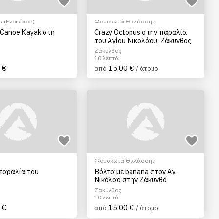
 (Ενοικίαση)
Φουσκωτά Θαλάσσης
 Canoe Kayak στη
Crazy Octopus στην παραλία
η
του Αγίου Νικολάου, Ζάκυνθος
Ζάκυνθος
10 λεπτά
 €
15.00 €
από
/ άτομο
Φουσκωτά Θαλάσσης
παραλία του
Βόλτα με banana στον Αγ.
Νικόλαο στην Ζάκυνθο
Ζάκυνθος
10 λεπτά
 €
15.00 €
από
/ άτομο