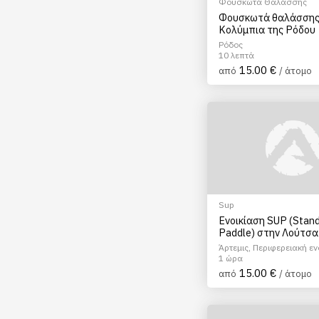
Φουσκωτά Θαλάσσης
Φουσκωτά θαλάσσης
Κολύμπια της Ρόδου
Ρόδος
10 λεπτά
15.00 €
από
/ άτομο
Sup
Ενοικίαση SUP (Stan
Paddle) στην Λούτσα
Άρτεμις, Περιφερειακή ε
Ανατολικής Αττικής
1 ώρα
15.00 €
από
/ άτομο