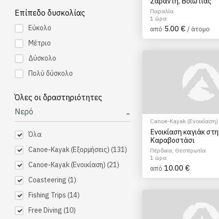
Σαράντη, Βοιωτίας
Παραλία
Επίπεδο δυσκολίας
1 ώρα
Εύκολο
5.00 €
από
/ άτομο
Μέτριο
Δύσκολο
Πολύ δύσκολο
Όλες οι δραστηριότητες
Νερό
Canoe-Kayak (Ενοικίαση)
Ενοικίαση καγιάκ στ
Όλα
Καραβοστάσι
Canoe-Kayak (Εξορμήσεις)
(131)
Πέρδικα, Θεσπρωτία
1 ώρα
Canoe-Kayak (Ενοικίαση)
(21)
10.00 €
από
Coasteering
(1)
Fishing Trips
(14)
Free Diving
(10)