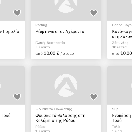
Rafting
Canoe-Kayak
ην Παραλία
Ράφτινγκ στον Αχέροντα
Κανό-καγι
στη Ζάκυ
Γλυκή, Θεσπρωτία
Ζάκυνθος
30 λεπτά
30 λεπτά
10.00 €
10.00
από
/ άτομο
από
Φουσκωτά Θαλάσσης
Sup
 Τολό
Φουσκωτά θαλάσσης στη
Ενοικίαση
Κολύμπια της Ρόδου
Τολό
Ρόδος
Τολό
10 λεπτά
1 ώρα