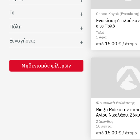
Γη
Canoe-Kayak (Ενοικίαση)
Ενοικίαση διπλού κα
στο Τολό
Πόλη
Τολό
1 ώρα
Ξεναγήσεις
15.00 €
από
/ άτομο
Μηδενισμός φίλτρων
Φουσκωτά Θαλάσσης
Ringo Ride στην παρ
Αγίου Νικολάου, Ζάκ
Ζάκυνθος
10 λεπτά
15.00 €
από
/ άτομο