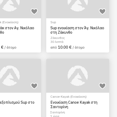
 (Ενοικίαση)
Sup
άκ στον Αγ. Νικόλαο
Sup ενοικίαση στον Άγ. Νικόλαο
νθο
στη Ζάκυνθο
Ζάκυνθος
30 λεπτά
 €
10.00 €
/ άτομο
από
/ άτομο
Canoe-Kayak (Ενοικίαση)
 εξοπλισμού Sup στο
Ενοικίαση Canoe Kayak στη
Σαντορίνη
Σαντορίνη
1 ώρα