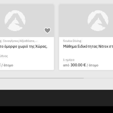
g
,
Ξεναγήσεις/Αξιοθέατα
,
Scuba Diving
λης
το όμορφο χωριό της Χώρας,
Μάθημα Ειδικότητας Nitrox σ
Κύθνος
1 ημέρα
€
300.00 €
/ άτομο
από
/ άτομο