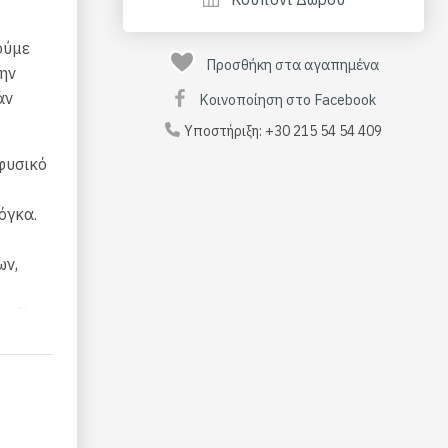
ούμε
Προσθήκη στα αγαπημένα
την
άν
Κοινοποίηση στο Facebook
Υποστήριξη:
+30 215 54 54 409
φυσικό
όγκα.
ων,
υεξίας.
πόνι.