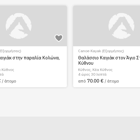
(Εξορμήσεις)
Canoe-Kayak (Εξορμήσεις)
αγιάκ στην παραλία Κολώνα,
Θαλάσσιο Καγιάκ στον Άγιο 
Κύθνου
α Κύθνος
Κύθνος, Κέα Κύθνος
τά
4 ώρες 30 λεπτά
€
70.00 €
/ άτομο
από
/ άτομο