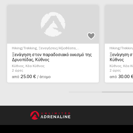
Hiking/Trekking
,
Ξεναγήσεις/Αξιοθέατα
,
Hiking/Trekkin
Πεζοπορία Πόλης
Πεζοπορία Πό
Ξενάγηση στον παραδοσιακό οικισμό της
Ξενάγηση σ
Δρυοπίδας, Κύθνος
Κύθνος
Κύθνος, Κέα Κύθνος
Κύθνος, Κέα 
2 ώρες
2 ώρες
25.00 €
30.00 
από
/ άτομο
από