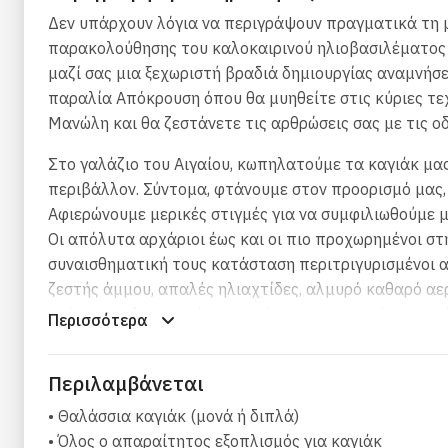
Δεν υπάρχουν λόγια να περιγράψουν πραγματικά τη μ
παρακολούθησης του καλοκαιρινού ηλιοβασιλέματος 
μαζί σας μια ξεχωριστή βραδιά δημιουργίας αναμνήσε
παραλία Απόκρουση όπου θα μυηθείτε στις κύριες τε
Μανώλη και θα ζεστάνετε τις αρθρώσεις σας με τις ο
Στο γαλάζιο του Αιγαίου, κωπηλατούμε τα καγιάκ μας
περιβάλλον. Σύντομα, φτάνουμε στον προορισμό μας, 
Αφιερώνουμε μερικές στιγμές για να συμφιλιωθούμε μ
Οι απόλυτα αρχάριοι έως και οι πιο προχωρημένοι στ
συναισθηματική τους κατάσταση περιτριγυρισμένοι α
ζεστής άμμου, απαλές ηλιαχτίδες, αλμυρό καθαρό αε
στάσεις, χαλαρωτική αναπνοή και ευεργετική ενσυνει
Περισσότερα
Καθώς τελειώνει η πρακτική μας, αγναντεύουμε τα ζ
Ανανεωμένοι και χαρούμενοι είμαστε έτοιμοι να κάνο
Περιλαμβάνεται
• Θαλάσσια καγιάκ (μονά ή διπλά)
• Όλος ο απαραίτητος εξοπλισμός για καγιάκ