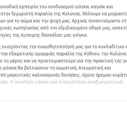
οναδική εμπειρία του συνδυασμού γιόγκα, καγιάκ και
στην ξεχωριστή παραλία της Κολώνας. Θέλουμε να μοιραστ
ων για το σώμα και την ψυχή μας. Αρχικά, συναντιόμαστε σ
χνικές κωπηλασίας από τον εξειδικευμένο οδηγό μας, καπετ
δηγίες της έμπειρης δασκάλας μας γιόγκα.
 ενισχύοντας την ευαισθητοποίησή μας για το κυκλαδίτικο 
την εξαιρετικής ομορφιάς παραλία της Κύθνου, την Κολώνα.
ε το μέρος και να προετοιμαστούμε για την πρακτική της γι
η γιόγκα θα βελτιώσουν τη σωματική, πνευματική και
πό μαγευτικές καλοκαιρινές δονήσεις...ήχους ήρεμων κυμάτ
ράκι. Η συνεδρία γιόγκα μας ενσωματώνει αναζωογονητικές
δητότητα με στόχο την εξέλιξη ενός υψηλότερου επιπέδου ε
ωηρά χρώματα του ηλιοβασιλέματος και τρώμε λίγο γλυκό πε
υμε κουπί πίσω προς το νησί.