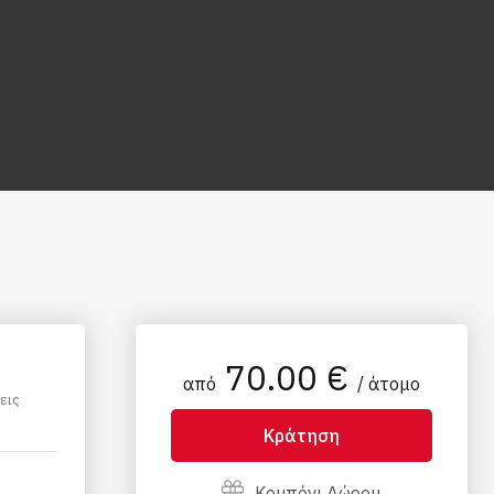
70.00 €
από
/ άτομο
εις
Κράτηση
Κουπόνι Δώρου