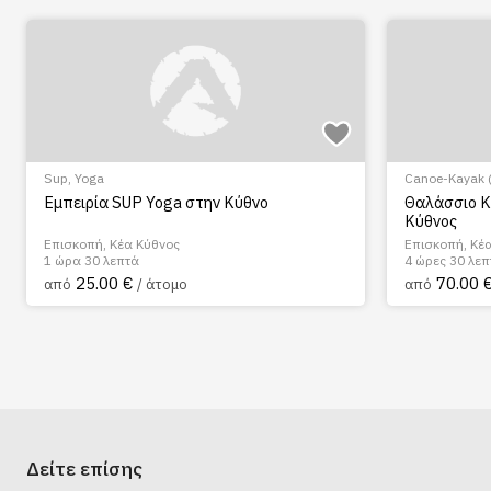
Sup
,
Yoga
Canoe-Kayak 
Εμπειρία SUP Yoga στην Κύθνο
Θαλάσσιο Κ
Κύθνος
Επισκοπή, Κέα Κύθνος
Επισκοπή, Κέ
1 ώρα 30 λεπτά
4 ώρες 30 λεπ
25.00 €
70.00 
από
/ άτομο
από
Δείτε επίσης