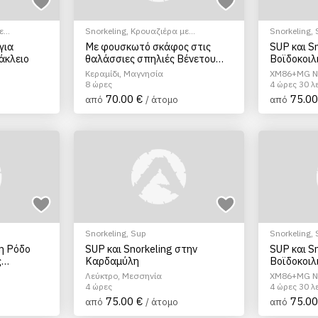
ε
Snorkeling
,
Κρουαζιέρα με
Snorkeling
,
μηχ.Σκάφος
για
Με φουσκωτό σκάφος στις
SUP και S
άκλειο
θαλάσσιες σπηλιές Βένετου
Βοϊδοκοιλ
στο Πήλιο
Κεραμίδι, Μαγνησία
XM86+MG Ν
8 ώρες
4 ώρες 30 λ
70.00 €
75.00
από
/ άτομο
από
Snorkeling
,
Sup
Snorkeling
,
η Ρόδο
SUP και Snorkeling στην
SUP και S
ς
Καρδαμύλη
Βοϊδοκοιλ
Λεύκτρο, Μεσσηνία
XM86+MG Ν
4 ώρες
4 ώρες 30 λ
75.00 €
75.00
από
/ άτομο
από