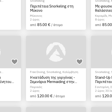
ε
Snorkeling
Snorkeling
,
μηχ.Σκάφος
Περιπέτεια Snorkeling στη
Με φουσκ
Μύκονο
θαλάσσιες
Νταμούχα
Μύκονος
Κεραμίδι, Μ
2 ώρες
8 ώρες
85.00 €
85.00
από
/ άτομο
από
ε
Free Diving
,
Snorkeling
,
Κολύμβηση
Snorkeling
,
α
Η κατάδυση της γοργόνας -
Stand-Up 
ίνητου
Σεμινάρια Mermaiding στην
Περιπέτει
Αθήνα
Πειραιάς
Σαντορίνη, 
2 ώρες
2 ώρες 30 λ
120.00 €
120.0
από
/ άτομο
από