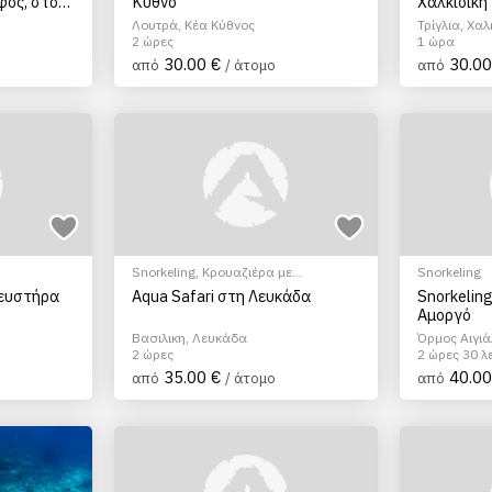
φος, στο
Κύθνο
Χαλκιδική
Λουτρά, Κέα Κύθνος
Τρίγλια, Χαλ
2 ώρες
1 ώρα
30.00 €
30.00
από
/ άτομο
από
Snorkeling
,
Κρουαζιέρα με
Snorkeling
μηχ.Σκάφος
ευστήρα
Aqua Safari στη Λευκάδα
Snorkelin
Αμοργό
Βασιλικη, Λευκάδα
Όρμος Αιγιά
2 ώρες
2 ώρες 30 λ
35.00 €
40.00
από
/ άτομο
από