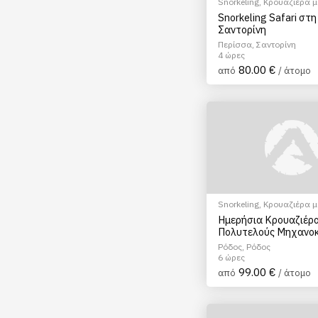
Snorkeling
,
Κρουαζιέρα μ
μηχ.Σκάφος
Snorkeling Safari στη
Σαντορίνη
Περίσσα, Σαντορίνη
4 ώρες
80.00 €
από
/ άτομο
Snorkeling
,
Κρουαζιέρα μ
μηχ.Σκάφος
Ημερήσια Κρουαζιέρ
Πολυτελούς Μηχανοκ
Σκάφους στη Ρόδο
Ρόδος, Ρόδος
6 ώρες
99.00 €
από
/ άτομο