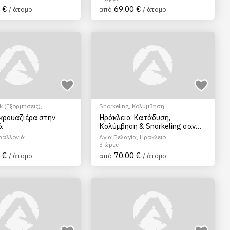
 €
69.00 €
/ άτομο
από
/ άτομο
 (Εξορμήσεις)
,
Snorkeling
,
Κολύμβηση
Sup
,
Κρουαζιέρα με
κρουαζιέρα στην
Ηράκλειο: Κατάδυση,
,
Κολύμβηση
ά
Κολύμβηση & Snorkeling σαν
Γοργόνα
φαλλονιά
Αγία Πελαγία, Ηράκλειο
3 ώρες
 €
70.00 €
/ άτομο
από
/ άτομο