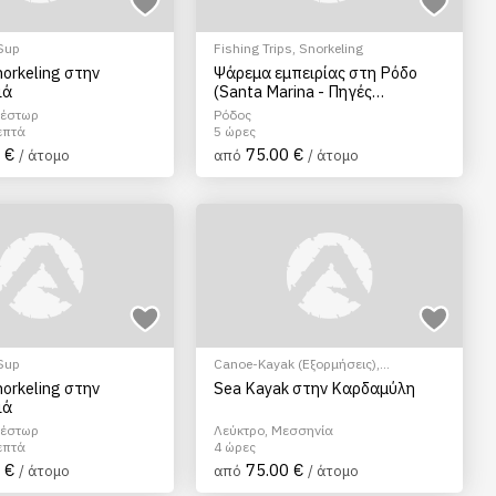
Sup
Fishing Trips
,
Snorkeling
norkeling στην
Ψάρεμα εμπειρίας στη Ρόδο
ιά
(Santa Marina - Πηγές
Καλλιθέας)
έστωρ
Ρόδος
επτά
5 ώρες
 €
75.00 €
/ άτομο
από
/ άτομο
Sup
Canoe-Kayak (Εξορμήσεις)
,
Snorkeling
norkeling στην
Sea Kayak στην Καρδαμύλη
ιά
έστωρ
Λεύκτρο, Μεσσηνία
επτά
4 ώρες
 €
75.00 €
/ άτομο
από
/ άτομο