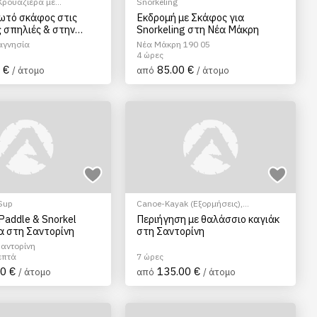
Κρουαζιέρα με
Snorkeling
ωτό σκάφος στις
Εκδρομή με Σκάφος για
 σπηλιές & στην
Snorkeling στη Νέα Μάκρη
ρη στο Πήλιο
αγνησία
Νέα Μάκρη 190 05
4 ώρες
 €
85.00 €
/ άτομο
από
/ άτομο
Sup
Canoe-Kayak (Εξορμήσεις)
,
Snorkeling
Paddle & Snorkel
Περιήγηση με θαλάσσιο καγιάκ
α στη Σαντορίνη
στη Σαντορίνη
Σαντορίνη
επτά
7 ώρες
0 €
135.00 €
/ άτομο
από
/ άτομο