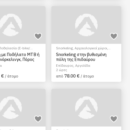
Ποδηλασία (E-bike/
Snorkeling
,
Αρχαιολογικοί χώροι
,
ης)
Ξεναγήσεις/Αξιοθέατα
η με Ποδήλατο MTB ή
Snorkeling στην βυθισμένη
Σνόρκελινγκ, Πόρος
πόλη της Επιδαύρου
οι
Επίδαυρος, Αργολίδα
2 ώρες
 €
78.00 €
/ άτομο
από
/ άτομο