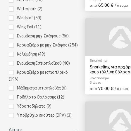
65.00 €
από
/ άτομο
Waterpark
(2)
Windsurf
(50)
Wing Foil
(11)
Ενοικίαση μηχ.Σκάφους
(56)
Κρουαζιέρα με μηχ.Σκάφος
(254)
Κολύμβηση
(49)
Snorkeling
Ενοικίαση Ιστιοπλοϊκού
(40)
Snorkeling για αρχάρ
κρυστάλλινη θάλασσ
Κρουαζιέρα με ιστιοπλοϊκό
Χαλκιδικής
Κασσάνδρα
(196)
3 ώρες
Μάθηματα ιστιοπλοϊάς
(6)
70.00 €
από
/ άτομο
Ποδήλατο Θαλάσσης
(12)
Υδροποδήλατο
(9)
Υποβρύχιο σκούτερ (DPV)
(3)
Αέρας