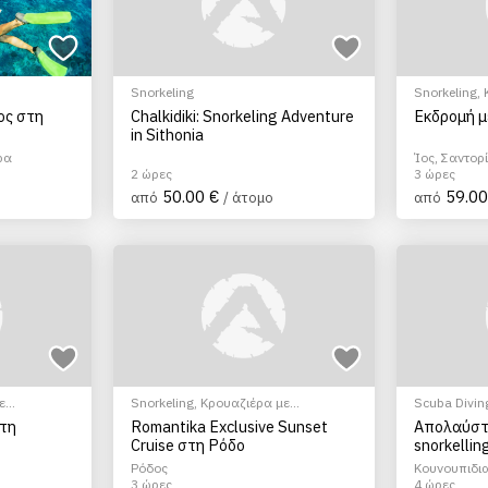
Snorkeling
Snorkeling
,
μηχ.Σκάφος
ος στη
Chalkidiki: Snorkeling Adventure
Εκδρομή μ
in Sithonia
ρα
Ίος, Σαντορ
2 ώρες
3 ώρες
50.00 €
59.00
από
/ άτομο
από
ε
Snorkeling
,
Κρουαζιέρα με
Scuba Divin
μηχ.Σκάφος
στη
Romantika Exclusive Sunset
Απολαύστε
Cruise στη Ρόδο
snorkellin
Ρόδος
Κουνουπιδια
3 ώρες
4 ώρες