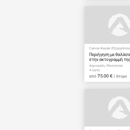
Canoe-Kayak (Εξορμήσεις
Snorkeling
Περιήγηση με θαλάσσ
στην ακτογραμμή τη
Καλαμάτας
Ακρογιάλι, Μεσσηνία
4 ώρες
75.00 €
από
/ άτομο