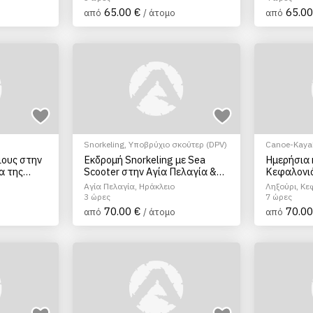
65.00 €
65.00
από
/ άτομο
από
Snorkeling
,
Υποβρύχιο σκούτερ (DPV)
Canoe-Kayak
Snorkeling
,
ιους στην
Εκδρομή Snorkeling με Sea
Ημερήσια 
μηχ.Σκάφος
α της
Scooter στην Αγία Πελαγία &
Κεφαλονι
στον Κόλπο Μονοναύτη,
Αγία Πελαγία, Ηράκλειο
Ληξούρι, Κε
Ηράκλειο
3 ώρες
7 ώρες
70.00 €
70.00
από
/ άτομο
από