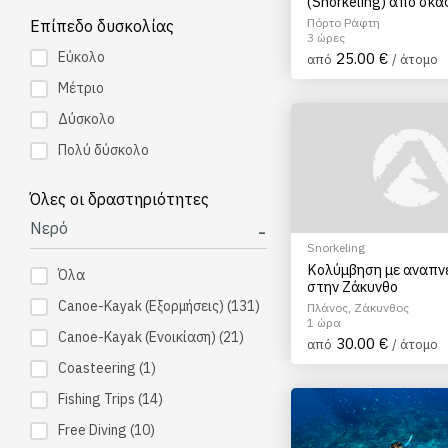
(Snorkeling) από σκά
Πόρτο Ράφτη
Πόρτο Ράφτη
Επίπεδο δυσκολίας
3 ώρες
Εύκολο
25.00 €
από
/ άτομο
Μέτριο
Δύσκολο
Πολύ δύσκολο
Όλες οι δραστηριότητες
Νερό
Snorkeling
Κολύμβηση με αναπν
Όλα
στην Ζάκυνθο
Canoe-Kayak (Εξορμήσεις)
(131)
Πλάνος, Ζάκυνθος
1 ώρα
Canoe-Kayak (Ενοικίαση)
(21)
30.00 €
από
/ άτομο
Coasteering
(1)
Fishing Trips
(14)
Free Diving
(10)