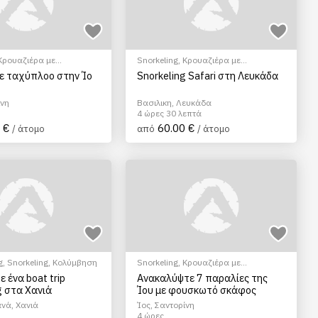
Κρουαζιέρα με
Snorkeling
,
Κρουαζιέρα με
μηχ.Σκάφος
ε ταχύπλοο στην Ίο
Snorkeling Safari στη Λευκάδα
ίνη
Βασιλικη, Λευκάδα
4 ώρες 30 λεπτά
 €
60.00 €
/ άτομο
από
/ άτομο
g
,
Snorkeling
,
Κολύμβηση
Snorkeling
,
Κρουαζιέρα με
μηχ.Σκάφος
 ένα boat trip
Ανακαλύψτε 7 παραλίες της
g στα Χανιά
Ίου με φουσκωτό σκάφος
νά, Χανιά
Ίος, Σαντορίνη
4 ώρες