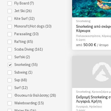
Fly Board
(7)
Jet Ski
(26)
Kite Surf
(32)
Snorkeling
Monoraft/Hot dogs
(10)
Snorkeling από σκάφ
Κέρκυρα
Parasailing
(10)
Παλαιοκαστρίτσα, Κέρκυ
6 ώρες
Rafting
(45)
50.00 €
από
/ άτομο
Scuba Diving
(161)
Surfski
(2)
Snorkeling
(55)
Subwing
(1)
Sup
(68)
Surf
(12)
Snorkeling
,
Κρουαζιέρα μ
Φουσκωτά Θαλάσσης
(28)
μηχ.Σκάφος
,
Κολύμβηση
Εκδρομή Snorkeling 
Λυγαριά, Κρήτη
Wakeboarding
(15)
Λυγαριά, Ηράκλειο
3 ώρες
Water Ski
(16)