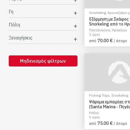
Γη
Snorkeling
,
Κρουαζιέρα μ
μηχ.Σκάφος
Εξόρμηση με Σκάφος 
Snorkeling από το Ηρ
Πόλη
Παντάνασσα, Ηράκλειο
3 ώρες
Ξεναγήσεις
70.00 €
από
/ άτομο
Μηδενισμός φίλτρων
Fishing Trips
,
Snorkeling
Ψάρεμα εμπειρίας στ
(Santa Marina - Πηγέ
Καλλιθέας)
Ρόδος
5 ώρες
75.00 €
από
/ άτομο