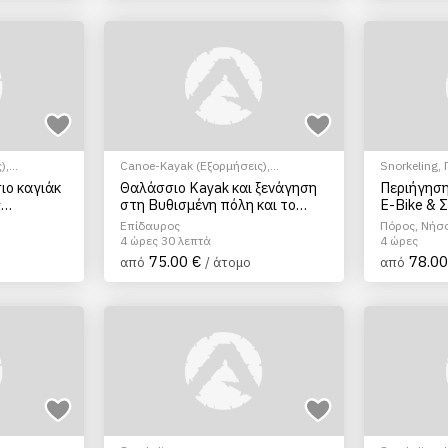
)
,
Canoe-Kayak (Εξορμήσεις)
,
Snorkeling
,
Snorkeling
,
Αρχαιολογικοί χώροι
,
Ορεινή/Πόλ
ιο καγιάκ
Θαλάσσιο Kayak και ξενάγηση
Περιήγησ
Ξεναγήσεις/Αξιοθέατα
ς
στη Βυθισμένη πόλη και το
E-Bike & 
μικρό Θέατρο της Επιδαύρου
Επίδαυρος
Πόρος, Νήσ
4 ώρες 30 λεπτά
4 ώρες
75.00 €
78.00
από
/ άτομο
από