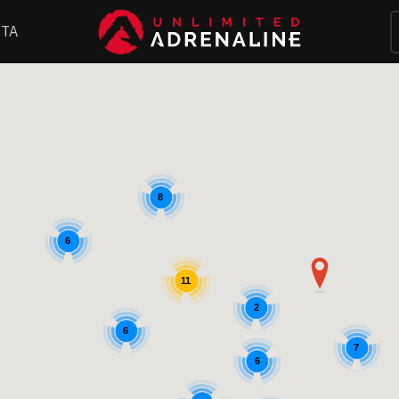
ΤΑ
8
6
11
2
6
7
6