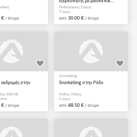
εξερεύνησης με μάσκα και
αναπνευστήρα στη Σάμο
κιδική
Πυθαγόρειο, Σάμος
7 ώρες
 €
30.00 €
/ άτομο
από
/ άτομο
Snorkeling
g εκδρομές στην
Snorkelling στην Ρόδο
λης 840 08
Ρόδος, Ρόδος
επτά
5 ώρες
 €
48.50 €
/ άτομο
από
/ άτομο