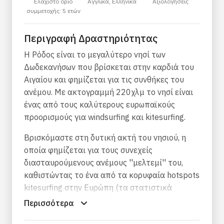
Ελάχιστο όριο
Αγγλικά, Ελληνικά
Αξιολογήσεις
συμμετοχής: 5 ετών
Περιγραφή Δραστηριότητας
Η Ρόδος είναι το μεγαλύτερο νησί των
Δωδεκανήσων που βρίσκεται στην καρδιά του
Αιγαίου και φημίζεται για τις συνθήκες του
ανέμου. Με ακτογραμμή 220χλμ το νησί είναι
ένας από τους καλύτερους ευρωπαϊκούς
προορισμούς για windsurfing και kitesurfing.
Βρισκόμαστε στη δυτική ακτή του νησιού, η
οποία φημίζεται για τους συνεχείς
διασταυρούμενους ανέμους ''μελτεμί'' του,
καθιστώντας το ένα από τα κορυφαία hotspots
kitesurfing στην Ευρώπη (τα στατιστικά
στοιχεία του ανέμου μιλούν από μόνα τους).
Περισσότερα
Είματε τόσο κοντά σε όλα τα αξιοθέατα και τις