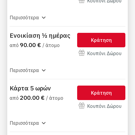
Κουπόνι Δώρου
μοντέλα, όποτε θέλετε κατά τη διάρκεια των
συνεδριών σας. Επίσης παρέχεται η
Περισσότερα
δυνατότητα κάρτας 5 ή 10 ωρών όπου
μπορείτε να αξιοποίησετε τις ώρες αυτές
όποτε και όπως εσείς επιθυμείτε. Η υπηρεσία
Ενοικίαση ½ ημέρας
Κράτηση
διάσωσης, η πλήρης χρήση των εγκαταστάσεων
90.00 €
από
/ άτομο
της παραλίας, η ασφάλεια του εξοπλισμού και
Κουπόνι Δώρου
οι μεταφορές από το ξενοδοχείο σας
περιλαμβάνονται στην τιμή ενοικίασης.
Περισσότερα
Κάρτα 5 ωρών
Κράτηση
200.00 €
από
/ άτομο
Κουπόνι Δώρου
Περισσότερα