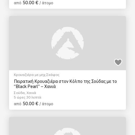
50.00 €
από
/ άτομο
Κρουαζιέρα με μηχ.Σκάφος
Πειρατική Κρουαζιέρα στον Κόλπο της Σούδας με το
“Black Pearl” – Χανιά
Σούδα, Χανιά
5 ώρες 30 λεπτά
50.00 €
από
/ άτομο