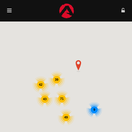
39
42
71
43
9
49