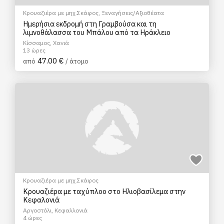
Κρουαζιέρα με μηχ.Σκάφος
,
Ξεναγήσεις/Αξιοθέατα
Ημερήσια εκδρομή στη Γραμβούσα και τη
λιμνοθάλασσα του Μπάλου από τα Ηράκλειο
Κίσσαμος, Χανιά
13 ώρες
47.00 €
από
/ άτομο
Κρουαζιέρα με μηχ.Σκάφος
Κρουαζιέρα με ταχύπλοο στο Ηλιοβασίλεμα στην
Κεφαλονιά
Αργοστόλι, Κεφαλλονιά
4 ώρες