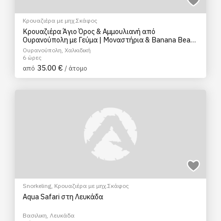
Κρουαζιέρα με μηχ.Σκάφος
Κρουαζιέρα Άγιο Όρος & Αμμουλιανή από
Ουρανούπολη με Γεύμα | Μοναστήρια & Banana Beach
(No6)
Ουρανούπολη, Χαλκιδική
6 ώρες
35.00 €
από
/ άτομο
Snorkeling
,
Κρουαζιέρα με μηχ.Σκάφος
Aqua Safari στη Λευκάδα
Βασιλικη, Λευκάδα