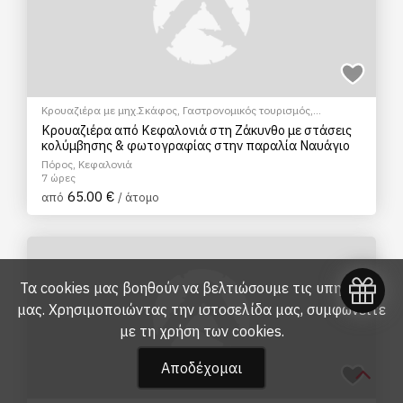
Κρουαζιέρα με μηχ.Σκάφος
,
Γαστρονομικός τουρισμός
,
Ξεναγήσεις/Αξιοθέατα
Κρουαζιέρα από Κεφαλονιά στη Ζάκυνθο με στάσεις
κολύμβησης & φωτογραφίας στην παραλία Ναυάγιο
Πόρος, Κεφαλονιά
7 ώρες
65.00 €
από
/ άτομο
Τα cookies μας βοηθούν να βελτιώσουμε τις υπηρεσίες
μας. Χρησιμοποιώντας την ιστοσελίδα μας, συμφωνείτε
με τη
χρήση των cookies
.
Αποδέχομαι