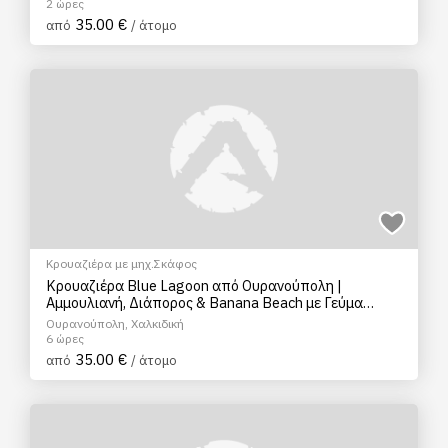
2 ώρες
35.00 €
από
/ άτομο
Κρουαζιέρα με μηχ.Σκάφος
Κρουαζιέρα Blue Lagoon από Ουρανούπολη |
Αμμουλιανή, Διάπορος & Banana Beach με Γεύμα
(No5)
Ουρανούπολη, Χαλκιδική
6 ώρες
35.00 €
από
/ άτομο