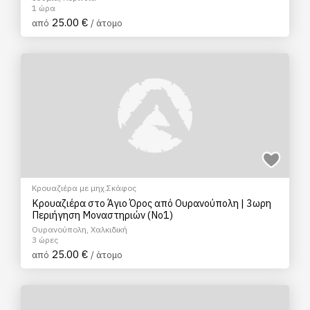
1 ώρα
25.00 €
από
/ άτομο
Κρουαζιέρα με μηχ.Σκάφος
Κρουαζιέρα στο Άγιο Όρος από Ουρανούπολη | 3ωρη
Περιήγηση Μοναστηριών (No1)
Ουρανούπολη, Χαλκιδική
3 ώρες
25.00 €
από
/ άτομο