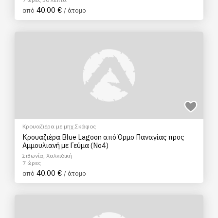
40.00 €
από
/ άτομο
Κρουαζιέρα με μηχ.Σκάφος
Κρουαζιέρα Blue Lagoon από Όρμο Παναγίας προς
Αμμουλιανή με Γεύμα (No4)
Σιθωνία, Χαλκιδική
7 ώρες
40.00 €
από
/ άτομο