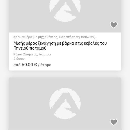
Κρουαζιέρα με μηχ.Σκάφος
,
Παρατήρηση πουλιών
,
Γαστρονομικός τουρισμός
Μισής μέρας ξενάγηση με βάρκα στις εκβολές του
Πηνειού ποταμού
Κάτω Όλυμπος, Λάρισα
4 ώρες
60.00 €
από
/ άτομο