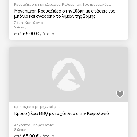
Κρουαζιέρα με μηχ.Σκάφος
,
Κολύμβηση
,
Γαστρονομικός
τουρισμός
,
Ξεναγήσεις/Αξιοθέατα
Μονοήμερη Κρουαζιέρα στην Ιθάκη με στάσεις για
μπάνιο και σνακ από το λιμάνι της Σάμης
Σάμη, Κεφαλονιά
7 ώρες
65.00 €
από
/ άτομο
Κρουαζιέρα με μηχ.Σκάφος
Κρουαζιέρα BBQ με ταχύπλοο στην Κεφαλονιά
Αργοστόλι, Κεφαλλονιά
8 ώρες
65.00 €
από
/ άτομο