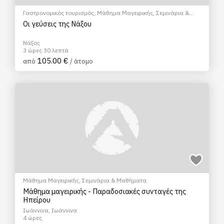
Γαστρονομικός τουρισμός
,
Μάθημα Μαγειρικής
,
Σεμινάρια &
Μαθήματα
Οι γεύσεις της Νάξου
Νάξος
3 ώρες 30 λεπτά
105.00 €
από
/ άτομο
Μάθημα Μαγειρικής
,
Σεμινάρια & Μαθήματα
Μάθημα μαγειρικής - Παραδοσιακές συνταγές της
Ηπείρου
Ιωάννινα, Ιωάννινα
4 ώρες