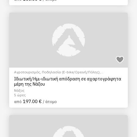
Αγροτουρισμός
,
Ποδηλασία (E-bike/Ορεινή/Πόλης)
,
Αρχαιολογικοί χώροι
,
Γαστρονομικός τουρισμός
,
Μάθημα
Ιδιωτική/Ημι-ιδιωτική απόδραση σε αχαρτογράφητα
Μαγειρικής
,
Μουσεία
,
Πολιτιστικά - Πολιτισμικά
,
Σεμινάρια &
μέρη της Νάξου
Μαθήματα
Νάξος
5 ώρες
197.00 €
από
/ άτομο