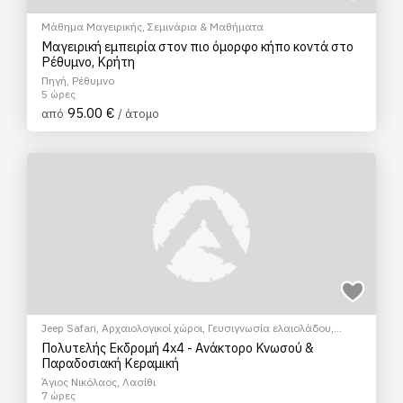
Μάθημα Μαγειρικής
,
Σεμινάρια & Μαθήματα
Μαγειρική εμπειρία στον πιο όμορφο κήπο κοντά στο
Ρέθυμνο, Κρήτη
Πηγή, Ρέθυμνο
5 ώρες
95.00 €
από
/ άτομο
Jeep Safari
,
Αρχαιολογικοί χώροι
,
Γευσιγνωσία ελαιολάδου
,
Κεραμική/Αγγειοπλαστική
,
Πολιτιστικά - Πολιτισμικά
,
Σεμινάρια
Πολυτελής Εκδρομή 4x4 - Ανάκτορο Κνωσού &
& Μαθήματα
Παραδοσιακή Κεραμική
Άγιος Νικόλαος, Λασίθι
7 ώρες