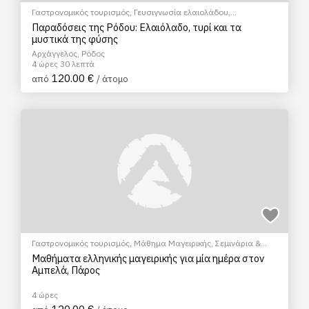
Γαστρονομικός τουρισμός
,
Γευσιγνωσία ελαιολάδου
,
EcoΠεριηγήση
,
Σεμινάρια & Μαθήματα
Παραδόσεις της Ρόδου: Ελαιόλαδο, τυρί και τα
μυστικά της φύσης
Αρχάγγελος, Ρόδος
4 ώρες 30 λεπτά
120.00 €
από
/ άτομο
Γαστρονομικός τουρισμός
,
Μάθημα Μαγειρικής
,
Σεμινάρια &
Μαθήματα
Μαθήματα ελληνικής μαγειρικής για μία ημέρα στον
Αμπελά, Πάρος
4 ώρες