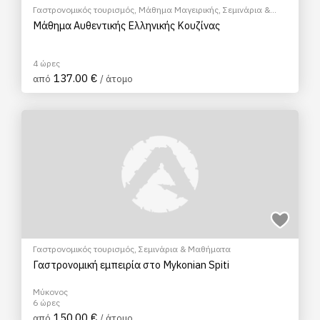
Γαστρονομικός τουρισμός
,
Μάθημα Μαγειρικής
,
Σεμινάρια &
Μαθήματα
Μάθημα Αυθεντικής Ελληνικής Κουζίνας
4 ώρες
137.00 €
από
/ άτομο
Γαστρονομικός τουρισμός
,
Σεμινάρια & Μαθήματα
Γαστρονομική εμπειρία στο Mykonian Spiti
Μύκονος
6 ώρες
150.00 €
από
/ άτομο