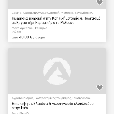
Caving
,
Κεραμική/Αγγειοπλαστική
,
Μουσεία
,
Ξεναγήσεις/
Αξιοθέατα
,
Πολιτιστικά - Πολιτισμικά
,
Σεμινάρια & Μαθήματα
Ημερήσια εκδρομή στην Κρητική Ιστορία & Πολιτισμό
με Εργαστήρι Κεραμικής στο Ρέθυμνο
Μονή Αρκαδίου, Ρέθυμνο
9 ώρες
40.00 €
από
/ άτομο
Αγροτουρισμός
,
Γαστρονομικός τουρισμός
,
Γευσιγνωσία
ελαιολάδου
,
Ξεναγήσεις/Αξιοθέατα
,
Σεμινάρια & Μαθήματα
Επίσκεψη σε Ελαιώνα & γευσιγνωσία ελαιόλαδου
στην Ιτέα
Ιτέα, Φωκίδα