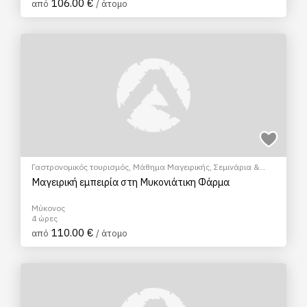
106.00 €
από
/ άτομο
Γαστρονομικός τουρισμός
,
Μάθημα Μαγειρικής
,
Σεμινάρια &
Μαθήματα
Μαγειρική εμπειρία στη Μυκονιάτικη Φάρμα
Μύκονος
4 ώρες
110.00 €
από
/ άτομο