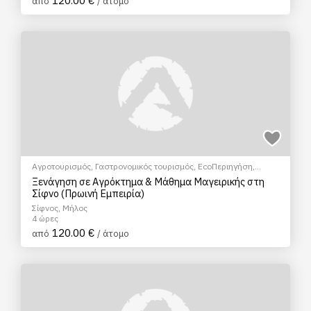
120.00 €
από
/ άτομο
Αγροτουρισμός
,
Γαστρονομικός τουρισμός
,
EcoΠεριηγήση
,
Μάθημα Μαγειρικής
,
Σεμινάρια & Μαθήματα
Ξενάγηση σε Αγρόκτημα & Μάθημα Μαγειρικής στη
Σίφνο (Πρωινή Εμπειρία)
Σίφνος, Μήλος
4 ώρες
120.00 €
από
/ άτομο