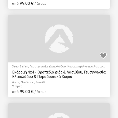
99.00 €
από
/ άτομο
Jeep Safari
,
Γευσιγνωσία ελαιολάδου
,
Κεραμική/Αγγειοπλαστική
,
Ξεναγήσεις/Αξιοθέατα
,
Πολιτιστικά - Πολιτισμικά
,
Σεμινάρια &
Εκδρομή 4x4 - Οροπέδιο Διός & Λασιθίου, Γευσιγνωσία
Μαθήματα
Ελαιολάδου & Παραδοσιακά Χωριά
Άγιος Νικόλαος, Λασίθι
7 ώρες
99.00 €
από
/ άτομο