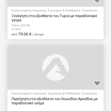
Γαστρονομικός τουρισμός
,
Σεμινάρια & Μαθήματα
,
Ξεναγήσεις/
Αξιοθέατα
,
Πεζοπορία Πόλης
,
Πολιτιστικά - Πολιτισμικά
Ξενάγηση στα αξιοθέατα του Τυρού με παραδοσιακό
γεύμα
Τύρος 223 00
4 ώρες
70.00 €
από
/ άτομο
Γαστρονομικός τουρισμός
,
Σεμινάρια & Μαθήματα
,
Ξεναγήσεις/
Αξιοθέατα
,
Πεζοπορία Πόλης
,
Πολιτιστικά - Πολιτισμικά
Περιήγηση στα αξιοθέατα του Λεωνιδίου Αρκαδίας με
παραδοσιακό γεύμα