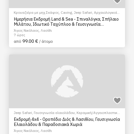
Κρουαζιέρα με μηχ.Σκάφος
,
Caving
,
Jeep Safari
,
Αρχαιολογικοί
χώροι
,
Γευσιγνωσία ελαιολάδου
,
Πολιτιστικά - Πολιτισμικά
Ημερήσια Εκδρομή Land & Sea - Σπιναλόγκα, Σπήλαιο
Μιλάτου, Ιδιωτικό Ταχύπλοο & Γευσιγνωσία
Ελαιολάδου
Άγιος Νικόλαος, Λασίθι
7 ώρες
99.00 €
από
/ άτομο
Jeep Safari
,
Γευσιγνωσία ελαιολάδου
,
Κεραμική/Αγγειοπλαστική
,
Ξεναγήσεις/Αξιοθέατα
,
Πολιτιστικά - Πολιτισμικά
,
Σεμινάρια &
Εκδρομή 4x4 - Οροπέδιο Διός & Λασιθίου, Γευσιγνωσία
Μαθήματα
Ελαιολάδου & Παραδοσιακά Χωριά
Άγιος Νικόλαος, Λασίθι