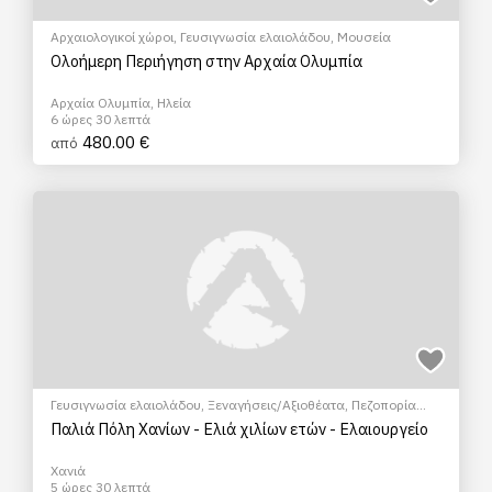
Αρχαιολογικοί χώροι
,
Γευσιγνωσία ελαιολάδου
,
Μουσεία
Ολοήμερη Περιήγηση στην Αρχαία Ολυμπία
Αρχαία Ολυμπία, Ηλεία
6 ώρες 30 λεπτά
480.00 €
από
Γευσιγνωσία ελαιολάδου
,
Ξεναγήσεις/Αξιοθέατα
,
Πεζοπορία
Πόλης
,
Πολιτιστικά - Πολιτισμικά
Παλιά Πόλη Χανίων - Ελιά χιλίων ετών - Ελαιουργείο
Χανιά
5 ώρες 30 λεπτά