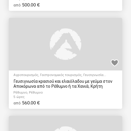
500.00 €
από
Αγροτουρισμός
,
Γαστρονομικός τουρισμός
,
Γευσιγνωσία
ελαιολάδου
,
Γευσιγνωσία κρασιού
,
Πολιτιστικά - Πολιτισμικά
Γευσιγνωσία κρασιού και ελαιόλαδου με γεύμα στον
Αποκόρωνα από το Ρέθυμνο ή τα Χανιά, Κρήτη
Ρέθυμνο, Ρέθυμνο
5 ώρες
560.00 €
από