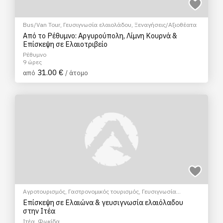
Bus/Van Tour
,
Γευσιγνωσία ελαιολάδου
,
Ξεναγήσεις/Αξιοθέατα
Από το Ρέθυμνο: Αργυρούπολη, Λίμνη Κουρνά &
Επίσκεψη σε Ελαιοτριβείο
Ρέθυμνο
9 ώρες
31.00 €
από
/ άτομο
Αγροτουρισμός
,
Γαστρονομικός τουρισμός
,
Γευσιγνωσία
ελαιολάδου
,
Ξεναγήσεις/Αξιοθέατα
,
Σεμινάρια & Μαθήματα
Επίσκεψη σε Ελαιώνα & γευσιγνωσία ελαιόλαδου
στην Ιτέα
Ιτέα, Φωκίδα