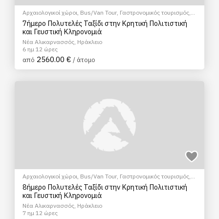
Αρχαιολογικοί χώροι
,
Bus/Van Tour
,
Γαστρονομικός τουρισμός
,
Γευσιγνωσία ελαιολάδου
,
Θρησκευτικός Τουρισμός
,
Ξεναγήσεις/
7ήμερο Πολυτελές Ταξίδι στην Κρητική Πολιτιστική
Αξιοθέατα
,
Πεζοπορία Πόλης
,
Πολιτιστικά - Πολιτισμικά
και Γευστική Κληρονομιά
Νέα Αλικαρνασσός, Ηράκλειο
6 ημ 12 ώρες
2560.00 €
από
/ άτομο
Αρχαιολογικοί χώροι
,
Bus/Van Tour
,
Γαστρονομικός τουρισμός
,
Γευσιγνωσία ελαιολάδου
,
Θρησκευτικός Τουρισμός
,
Ξεναγήσεις/
8ήμερο Πολυτελές Ταξίδι στην Κρητική Πολιτιστική
Αξιοθέατα
,
Πεζοπορία Πόλης
,
Πολιτιστικά - Πολιτισμικά
και Γευστική Κληρονομιά
Νέα Αλικαρνασσός, Ηράκλειο
7 ημ 12 ώρες