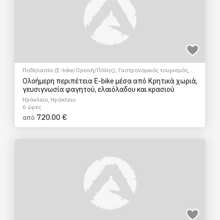
Ποδηλασία (E-bike/Ορεινή/Πόλης)
,
Γαστρονομικός τουρισμός
,
Γευσιγνωσία ελαιολάδου
,
Γευσιγνωσία κρασιού
,
EcoΠεριηγήση
,
Ολοήμερη περιπέτεια E-bike μέσα από Κρητικά χωριά,
Ξεναγήσεις/Αξιοθέατα
γευσιγνωσία φαγητού, ελαιόλαδου και κρασιού
Ηράκλειο, Ηράκλειο
6 ώρες
720.00 €
από