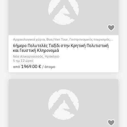
Αρχαιολογικοί χώροι
,
Bus/Van Tour
,
Γαστρονομικός τουρισμός
,
Γευσιγνωσία ελαιολάδου
,
Θρησκευτικός Τουρισμός
,
Ξεναγήσεις/
6ήμερο Πολυτελές Ταξίδι στην Κρητική Πολιτιστική
Αξιοθέατα
,
Πεζοπορία Πόλης
,
Πολιτιστικά - Πολιτισμικά
και Γευστική Κληρονομιά
Νέα Αλικαρνασσός, Ηράκλειο
5 ημ 12 ώρες
1969.00 €
από
/ άτομο