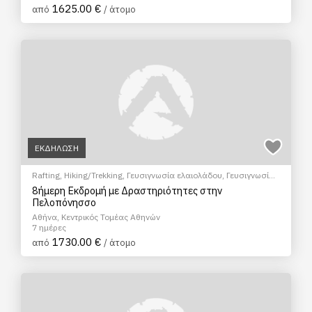
1625.00 €
από
/ άτομο
ΕΚΔΗΛΩΣΗ
Rafting
,
Hiking/Trekking
,
Γευσιγνωσία ελαιολάδου
,
Γευσιγνωσία
κρασιού
,
Ξεναγήσεις/Αξιοθέατα
8ήμερη Εκδρομή με Δραστηριότητες στην
Πελοπόνησσο
Αθήνα, Κεντρικός Τομέας Αθηνών
7 ημέρες
1730.00 €
από
/ άτομο