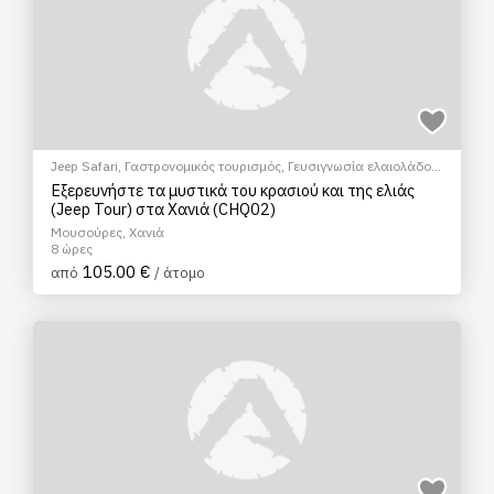
Jeep Safari
,
Γαστρονομικός τουρισμός
,
Γευσιγνωσία ελαιολάδου
,
Γευσιγνωσία κρασιού
Εξερευνήστε τα μυστικά του κρασιού και της ελιάς
(Jeep Tour) στα Χανιά (CHQ02)
Μουσούρες, Χανιά
8 ώρες
105.00 €
από
/ άτομο