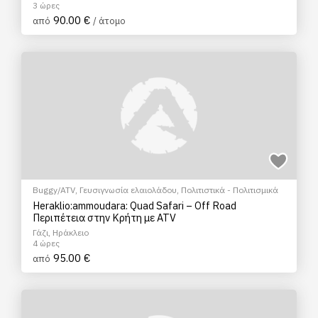
3 ώρες
90.00 €
από
/ άτομο
Buggy/ATV
,
Γευσιγνωσία ελαιολάδου
,
Πολιτιστικά - Πολιτισμικά
Heraklio:ammoudara: Quad Safari – Off Road
Περιπέτεια στην Κρήτη με ATV
Γάζι, Ηράκλειο
4 ώρες
95.00 €
από