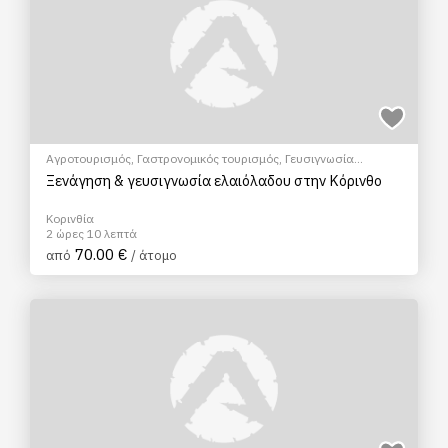
Αγροτουρισμός
,
Γαστρονομικός τουρισμός
,
Γευσιγνωσία
ελαιολάδου
,
Πολιτιστικά - Πολιτισμικά
,
Σεμινάρια & Μαθήματα
Ξενάγηση & γευσιγνωσία ελαιόλαδου στην Κόρινθο
Κορινθία
2 ώρες 10 λεπτά
70.00 €
από
/ άτομο