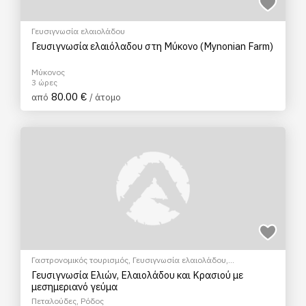
Γευσιγνωσία ελαιολάδου
Γευσιγνωσία ελαιόλαδου στη Μύκονο (Mynonian Farm)
Μύκονος
3 ώρες
80.00 €
από
/ άτομο
Γαστρονομικός τουρισμός
,
Γευσιγνωσία ελαιολάδου
,
Γευσιγνωσία κρασιού
Γευσιγνωσία Ελιών, Ελαιολάδου και Κρασιού με
μεσημεριανό γεύμα
Πεταλούδες, Ρόδος