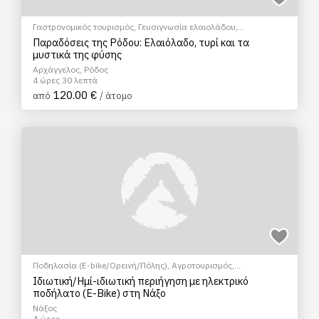
Γαστρονομικός τουρισμός
,
Γευσιγνωσία ελαιολάδου
,
EcoΠεριηγήση
,
Σεμινάρια & Μαθήματα
Παραδόσεις της Ρόδου: Ελαιόλαδο, τυρί και τα
μυστικά της φύσης
Αρχάγγελος, Ρόδος
4 ώρες 30 λεπτά
120.00 €
από
/ άτομο
Ποδηλασία (E-bike/Ορεινή/Πόλης)
,
Αγροτουρισμός
,
Γαστρονομικός τουρισμός
,
Γευσιγνωσία ελαιολάδου
,
Ιδιωτική/Ημί-ιδιωτική περιήγηση με ηλεκτρικό
EcoΠεριηγήση
,
Ξεναγήσεις/Αξιοθέατα
ποδήλατο (E-Bike) στη Νάξο
Νάξος
4 ώρες