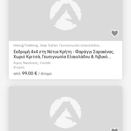
Hiking/Trekking
,
Jeep Safari
,
Γευσιγνωσία ελαιολάδου
,
Ξεναγήσεις/Αξιοθέατα
,
Πολιτιστικά - Πολιτισμικά
Εκδρομή 4x4 στη Νότια Κρήτη - Φαράγγι Σαρακίνας,
Χωριό Κριτσά, Γευσιγνωσία Ελαιολάδου & Λιβυκό
Πέλαγος
Άγιος Νικόλαος, Λασίθι
8 ώρες
99.00 €
από
/ άτομο