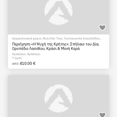
Αρχαιολογικοί χώροι
,
Bus/Van Tour
,
Γευσιγνωσία ελαιολάδου
,
Ξεναγήσεις/Αξιοθέατα
,
Πολιτιστικά - Πολιτισμικά
Περιήγηση «Η Ψυχή της Κρήτης»: Σπήλαιο του Δία,
Οροπέδιο Λασιθίου, Κράσι & Μονή Κερά
Ηράκλειο, Ηράκλειο
7 ώρες
410.00 €
από