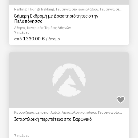
Rafting
,
Hiking/Trekking
,
Γευσιγνωσία ελαιολάδου
,
Γευσιγνωσία
κρασιού
,
Ξεναγήσεις/Αξιοθέατα
8ήμερη Εκδρομή με Δραστηριότητες στην
Πελοπόνησσο
Αθήνα, Κεντρικός Τομέας Αθηνών
7 ημέρες
1330.00 €
από
/ άτομο
Κρουαζιέρα με ιστιοπλοϊκό
,
Αρχαιολογικοί χώροι
,
Γευσιγνωσία
ελαιολάδου
,
Θρησκευτικός Τουρισμός
,
Μουσεία
,
Ξεναγήσεις/
Iστιοπλοϊκή περιπέτεια στο Σαρωνικό
Αξιοθέατα
,
Πεζοπορία Πόλης
,
Πολιτιστικά - Πολιτισμικά
7 ημέρες