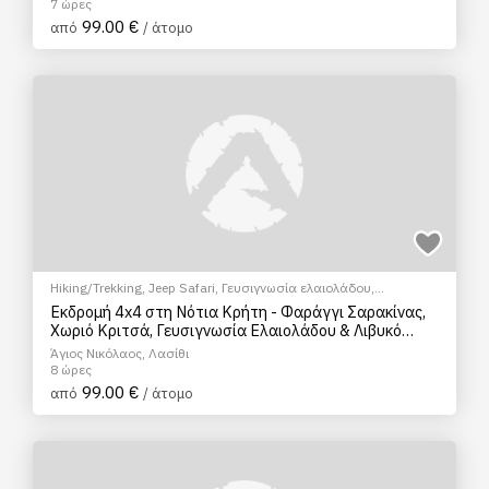
7 ώρες
99.00 €
από
/ άτομο
Hiking/Trekking
,
Jeep Safari
,
Γευσιγνωσία ελαιολάδου
,
Ξεναγήσεις/Αξιοθέατα
,
Πολιτιστικά - Πολιτισμικά
Εκδρομή 4x4 στη Νότια Κρήτη - Φαράγγι Σαρακίνας,
Χωριό Κριτσά, Γευσιγνωσία Ελαιολάδου & Λιβυκό
Πέλαγος
Άγιος Νικόλαος, Λασίθι
8 ώρες
99.00 €
από
/ άτομο