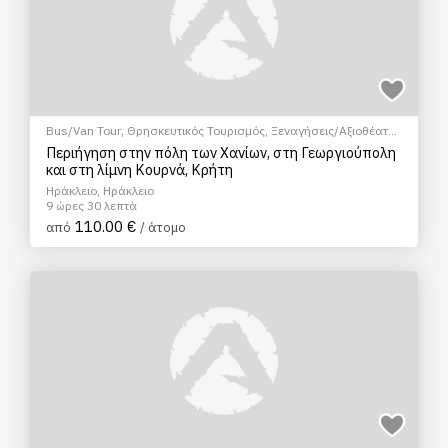
Bus/Van Tour
,
Θρησκευτικός Τουρισμός
,
Ξεναγήσεις/Αξιοθέατα
,
Πεζοπορία Πόλης
Περιήγηση στην πόλη των Χανίων, στη Γεωργιούπολη
και στη λίμνη Κουρνά, Κρήτη
Ηράκλειο, Ηράκλειο
9 ώρες 30 λεπτά
110.00 €
από
/ άτομο