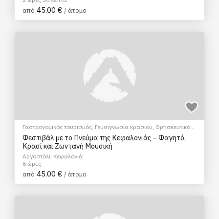
45.00 €
από
/ άτομο
Γαστρονομικός τουρισμός
,
Γευσιγνωσία κρασιού
,
Θρησκευτικός
Τουρισμός
,
Πολιτιστικά - Πολιτισμικά
Φεστιβάλ με το Πνεύμα της Κεφαλονιάς – Φαγητό,
Κρασί και Ζωντανή Μουσική
Αργοστόλι, Κεφαλονιά
6 ώρες
45.00 €
από
/ άτομο