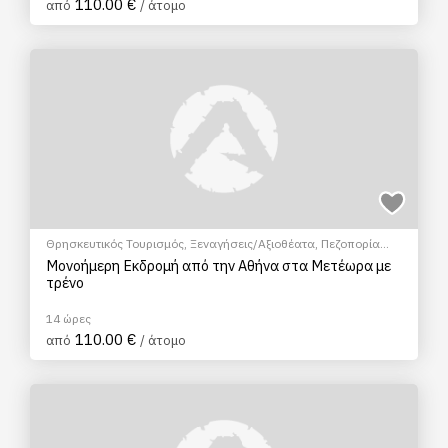
110.00 €
από
/ άτομο
Θρησκευτικός Τουρισμός
,
Ξεναγήσεις/Αξιοθέατα
,
Πεζοπορία
Πόλης
,
Πολιτιστικά - Πολιτισμικά
Μονοήμερη Εκδρομή από την Αθήνα στα Μετέωρα με
τρένο
14 ώρες
110.00 €
από
/ άτομο