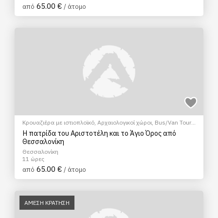
65.00 €
από
/ άτομο
Κρουαζιέρα με ιστιοπλοϊκό
,
Αρχαιολογικοί χώροι
,
Bus/Van Tour
,
Θρησκευτικός Τουρισμός
,
Ξεναγήσεις/Αξιοθέατα
Η πατρίδα του Αριστοτέλη και το Άγιο Όρος από
Θεσσαλονίκη
Θεσσαλονίκη
11 ώρες
65.00 €
από
/ άτομο
ΑΜΕΣΗ ΚΡΑΤΗΣΗ