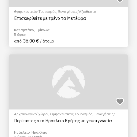
Θρησκευτικός Τουρισμός
,
Ξεναγήσεις/Αξιοθέατα
Επισκεφθείτε με τρένο τα Μετέωρα
Καλαμπάκα, Τρίκαλα
5 ώρες
36.00 €
από
/ άτομο
Αρχαιολογικοί χώροι
,
Θρησκευτικός Τουρισμός
,
Ξεναγήσεις/
Αξιοθέατα
,
Πεζοπορία Πόλης
Περίπατος στο Ηράκλειο Κρήτης με γευσιγνωσία
Ηράκλειο, Ηράκλειο
2 ώρες 30 λεπτά