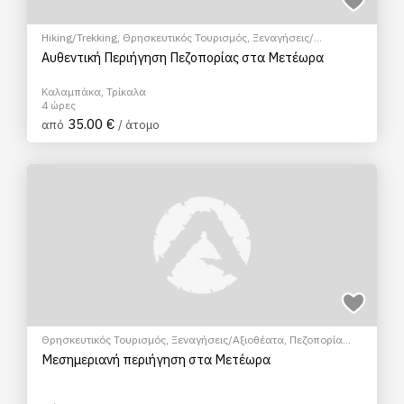
Hiking/Trekking
,
Θρησκευτικός Τουρισμός
,
Ξεναγήσεις/
Αξιοθέατα
Αυθεντική Περιήγηση Πεζοπορίας στα Μετέωρα
Καλαμπάκα, Τρίκαλα
4 ώρες
35.00 €
από
/ άτομο
Θρησκευτικός Τουρισμός
,
Ξεναγήσεις/Αξιοθέατα
,
Πεζοπορία
Πόλης
,
Πολιτιστικά - Πολιτισμικά
Μεσημεριανή περιήγηση στα Μετέωρα