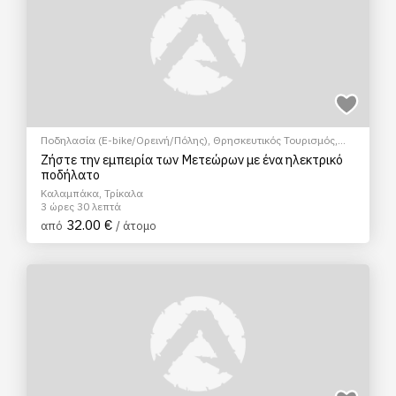
Ποδηλασία (E-bike/Ορεινή/Πόλης)
,
Θρησκευτικός Τουρισμός
,
Ξεναγήσεις/Αξιοθέατα
,
Πολιτιστικά - Πολιτισμικά
,
Φώτο Tour
Ζήστε την εμπειρία των Μετεώρων με ένα ηλεκτρικό
ποδήλατο
Καλαμπάκα, Τρίκαλα
3 ώρες 30 λεπτά
32.00 €
από
/ άτομο