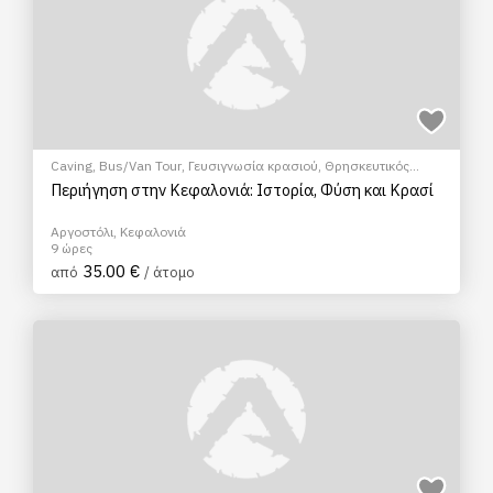
Caving
,
Bus/Van Tour
,
Γευσιγνωσία κρασιού
,
Θρησκευτικός
Τουρισμός
,
Ξεναγήσεις/Αξιοθέατα
Περιήγηση στην Κεφαλονιά: Ιστορία, Φύση και Κρασί
Αργοστόλι, Κεφαλονιά
9 ώρες
35.00 €
από
/ άτομο