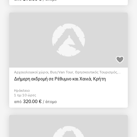
Αρχαιολογικοί χώροι
,
Bus/Van Tour
,
Θρησκευτικός Τουρισμός
,
Μουσεία
,
Ξεναγήσεις/Αξιοθέατα
,
Πεζοπορία Πόλης
Διήμερη εκδρομή σε Ρέθυμνο και Χανιά, Κρήτη
Ηράκλειο
1 ημ 10 ώρες
320.00 €
από
/ άτομο