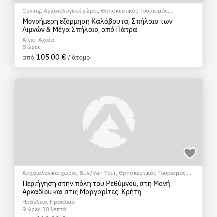
Caving
,
Αρχαιολογικοί χώροι
,
Θρησκευτικός Τουρισμός
,
Εισιτήρια
,
Μουσεία
,
Ξεναγήσεις/Αξιοθέατα
,
Πεζοπορία Πόλης
,
Μονοήμερη εξόρμηση Καλάβρυτα, Σπήλαιο των
Πολιτιστικά - Πολιτισμικά
Λιμνών & Μέγα Σπήλαιο, από Πάτρα
Αίγιο, Αχαΐα
8 ώρες
105.00 €
από
/ άτομο
Αρχαιολογικοί χώροι
,
Bus/Van Tour
,
Θρησκευτικός Τουρισμός
,
Ξεναγήσεις/Αξιοθέατα
,
Πεζοπορία Πόλης
Περιήγηση στην πόλη του Ρεθύμνου, στη Μονή
Αρκαδίου και στις Μαργαρίτες, Κρήτη
Ηράκλειο, Ηράκλειο
9 ώρες 30 λεπτά