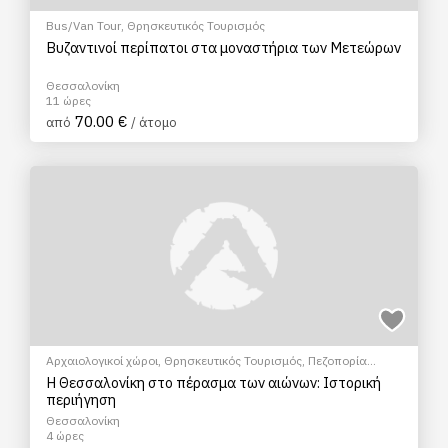
Bus/Van Tour
,
Θρησκευτικός Τουρισμός
Βυζαντινοί περίπατοι στα μοναστήρια των Μετεώρων
Θεσσαλονίκη
11 ώρες
70.00 €
από
/ άτομο
Αρχαιολογικοί χώροι
,
Θρησκευτικός Τουρισμός
,
Πεζοπορία
Πόλης
,
Πολιτιστικά - Πολιτισμικά
Η Θεσσαλονίκη στο πέρασμα των αιώνων: Ιστορική
περιήγηση
Θεσσαλονίκη
4 ώρες