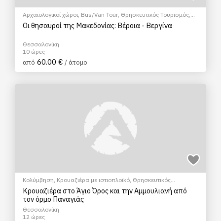
Αρχαιολογικοί χώροι
,
Bus/Van Tour
,
Θρησκευτικός Τουρισμός
,
Μουσεία
,
Ξεναγήσεις/Αξιοθέατα
Οι θησαυροί της Μακεδονίας: Βέροια - Βεργίνα
Θεσσαλονίκη
10 ώρες
60.00 €
από
/ άτομο
Κολύμβηση
,
Κρουαζιέρα με ιστιοπλοϊκό
,
Θρησκευτικός
Τουρισμός
Κρουαζιέρα στο Άγιο Όρος και την Αμμουλιανή από
τον όρμο Παναγιάς
Θεσσαλονίκη
12 ώρες