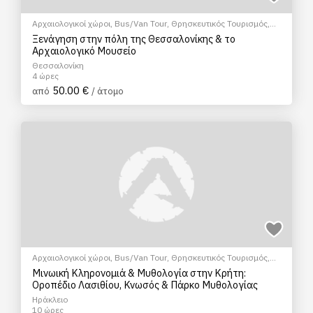
Αρχαιολογικοί χώροι
,
Bus/Van Tour
,
Θρησκευτικός Τουρισμός
,
Μουσεία
,
Πεζοπορία Πόλης
Ξενάγηση στην πόλη της Θεσσαλονίκης & το
Αρχαιολογικό Μουσείο
Θεσσαλονίκη
4 ώρες
50.00 €
από
/ άτομο
Αρχαιολογικοί χώροι
,
Bus/Van Tour
,
Θρησκευτικός Τουρισμός
,
Μουσεία
,
Ψυχαγωγικά Πάρκα
Μινωική Κληρονομιά & Μυθολογία στην Κρήτη:
Οροπέδιο Λασιθίου, Κνωσός & Πάρκο Μυθολογίας
Ηράκλειο
10 ώρες