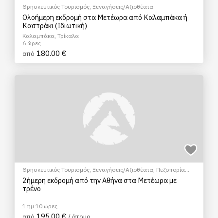
Θρησκευτικός Τουρισμός
,
Ξεναγήσεις/Αξιοθέατα
Ολοήμερη εκδρομή στα Μετέωρα από Καλαμπάκα ή
Καστράκι (Ιδιωτική)
Καλαμπάκα, Τρίκαλα
6 ώρες
180.00 €
από
Θρησκευτικός Τουρισμός
,
Ξεναγήσεις/Αξιοθέατα
,
Πεζοπορία
Πόλης
,
Πολιτιστικά - Πολιτισμικά
2ήμερη εκδρομή από την Αθήνα στα Μετέωρα με
τρένο
1 ημ 10 ώρες
195.00 €
από
/ άτομο