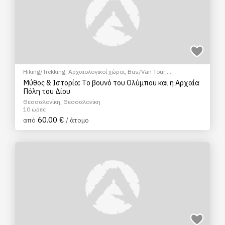
Hiking/Trekking
,
Αρχαιολογικοί χώροι
,
Bus/Van Tour
,
Θρησκευτικός Τουρισμός
,
Μουσεία
,
Ξεναγήσεις/Αξιοθέατα
Μύθος & Ιστορία: Το βουνό του Ολύμπου και η Αρχαία
Πόλη του Δίου
Θεσσαλονίκη, Θεσσαλονίκη
10 ώρες
60.00 €
από
/ άτομο