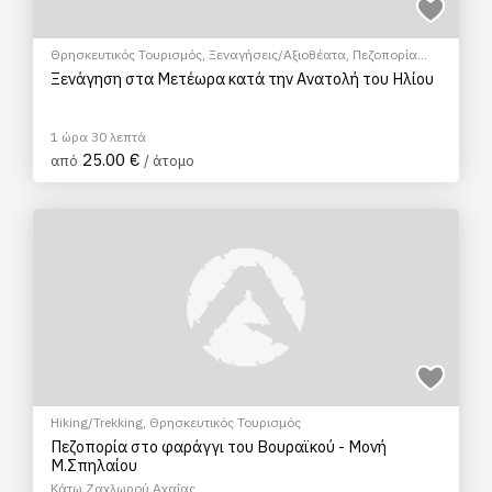
Θρησκευτικός Τουρισμός
,
Ξεναγήσεις/Αξιοθέατα
,
Πεζοπορία
Πόλης
,
Πολιτιστικά - Πολιτισμικά
Ξενάγηση στα Μετέωρα κατά την Ανατολή του Ηλίου
1 ώρα 30 λεπτά
25.00 €
από
/ άτομο
Hiking/Trekking
,
Θρησκευτικός Τουρισμός
Πεζοπορία στο φαράγγι του Βουραϊκού - Μονή
Μ.Σπηλαίου
Κάτω Ζαχλωρού Αχαΐας