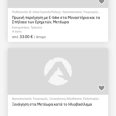
Ποδηλασία (E-bike/Ορεινή/Πόλης)
,
Θρησκευτικός Τουρισμός
,
Ξεναγήσεις/Αξιοθέατα
,
Πολιτιστικά - Πολιτισμικά
Πρωινή περιήγηση με E-bike στα Μοναστήρια και τα
Σπήλαια των Ερημιτών, Μετέωρα
Καλαμπάκα, Τρίκαλα
4 ώρες
33.00 €
από
/ άτομο
Θρησκευτικός Τουρισμός
,
Ξεναγήσεις/Αξιοθέατα
,
Πεζοπορία
Πόλης
,
Πολιτιστικά - Πολιτισμικά
Ξενάγηση στα Μετέωρα κατά το Ηλιοβασίλεμα