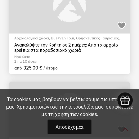
Αρχαιολογικοί χώροι
,
Bus/Van Tour
,
Θρησκευτικός Τουρισμός
,
EcoΠεριηγήση
,
Μουσεία
,
Ξεναγήσεις/Αξιοθέατα
Ανακαλύψτε την Κρήτη σε 2 ημέρες: Από τα αρχαία
ερείπια στα παραδοσιακά χωριά
Ηράκλειο
1 ημ 10 ώρες
325.00 €
από
/ άτομο
Τα cookies μας βοηθούν να βελτιώσουμε τις υπηρεσίες
μας. Χρησιμοποιώντας την ιστοσελίδα μας, συμφωνείτε
με τη
χρήση των cookies
.
Αποδέχομαι