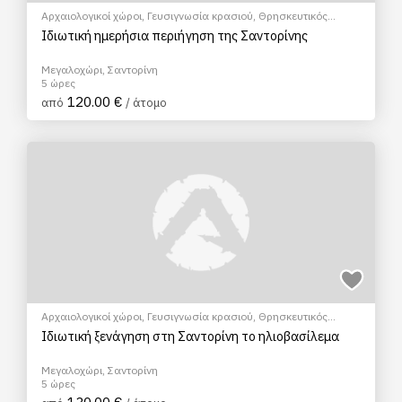
Αρχαιολογικοί χώροι
,
Γευσιγνωσία κρασιού
,
Θρησκευτικός
Τουρισμός
,
EcoΠεριηγήση
,
Ξεναγήσεις/Αξιοθέατα
,
Πολιτιστικά -
Ιδιωτική ημερήσια περιήγηση της Σαντορίνης
Πολιτισμικά
Μεγαλοχώρι, Σαντορίνη
5 ώρες
120.00 €
από
/ άτομο
Αρχαιολογικοί χώροι
,
Γευσιγνωσία κρασιού
,
Θρησκευτικός
Τουρισμός
,
Ξεναγήσεις/Αξιοθέατα
,
Πολιτιστικά - Πολιτισμικά
Ιδιωτική ξενάγηση στη Σαντορίνη το ηλιοβασίλεμα
Μεγαλοχώρι, Σαντορίνη
5 ώρες