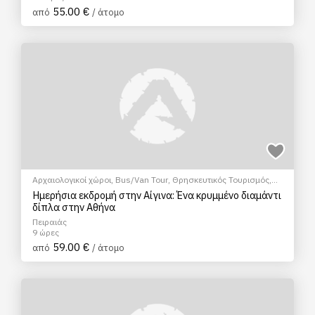
55.00 €
από
/ άτομο
Αρχαιολογικοί χώροι
,
Bus/Van Tour
,
Θρησκευτικός Τουρισμός
,
Εισιτήρια
,
Ξεναγήσεις/Αξιοθέατα
Ημερήσια εκδρομή στην Αίγινα: Ένα κρυμμένο διαμάντι
δίπλα στην Αθήνα
Πειραιάς
9 ώρες
59.00 €
από
/ άτομο