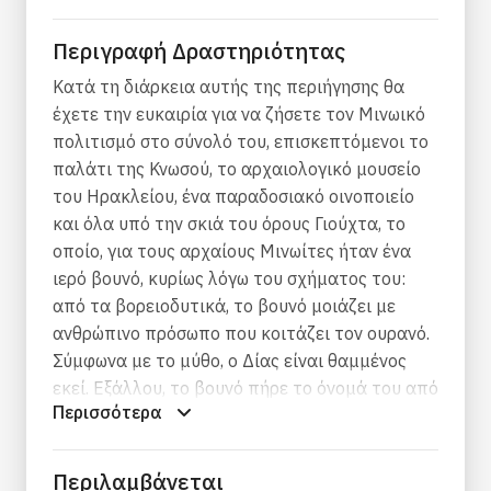
Περιγραφή Δραστηριότητας
Κατά τη διάρκεια αυτής της περιήγησης θα
έχετε την ευκαιρία για να ζήσετε τον Μινωικό
πολιτισμό στο σύνολό του, επισκεπτόμενοι το
παλάτι της Κνωσού, το αρχαιολογικό μουσείο
του Ηρακλείου, ένα παραδοσιακό οινοποιείο
και όλα υπό την σκιά του όρους Γιούχτα, το
οποίο, για τους αρχαίους Μινωίτες ήταν ένα
ιερό βουνό, κυρίως λόγω του σχήματος του:
από τα βορειοδυτικά, το βουνό μοιάζει με
ανθρώπινο πρόσωπο που κοιτάζει τον ουρανό.
Σύμφωνα με το μύθο, ο Δίας είναι θαμμένος
εκεί. Εξάλλου, το βουνό πήρε το όνομά του από
Περισσότερα
αυτόν, αφού ο Γιούχτας προέρχεται από τον
Λατινικό Jupiter , δηλαδή τον Δία.
Περιλαμβάνεται