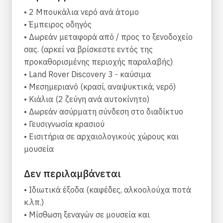
Αφού γνωρίσετε τον οδηγό μας και
• 2 Μπουκάλια νερό ανά άτομο
παρακολουθήσετε μια σύντομη ενημέρωση, η
• Έμπειρος οδηγός
εκδρομή μας θα ξεκινήσει. Πρώτη στάση ο
• Δωρεάν μεταφορά από / προς το ξενοδοχείο
αρχαιολογικός χώρος της Κνωσού, η οποία
σας. (αρκεί να βρίσκεστε εντός της
ανακαλύφθηκε από τον Άρθουρ Έβανς και τον
προκαθορισμένης περιοχής παραλαβής)
Ντέιβιντ Τζορτζ Χόγκαρντ. Η Κνωσός είναι ο
• Land Rover Discovery 3 - καύσιμα
μεγαλύτερος αρχαιολογικός χώρος της Εποχής
• Μεσημεριανό (κρασί, αναψυκτικά, νερό)
του Χαλκού στην Κρήτη και αποτελεί τον
• Κιάλια (2 ζεύγη ανά αυτοκίνητο)
παλαιότερο πολιτισμό της Ευρώπης. Εκεί, θα
• Δωρεάν ασύρματη σύνδεση στο διαδίκτυο
έχετε την δυνατότητα να περιηγηθείτε στο
• Γευσιγνωσία κρασιού
παλάτι και να μάθετε τόσο την ιστορική
• Εισιτήρια σε αρχαιολογικούς χώρους και
σημασία του όσο και τους μύθους και τους
μουσεία
θρύλους που το περιβάλλουν (Στον
αρχαιολογικό χώρο υπάρχουν ειδικευμένοι
Δεν περιλαμβάνεται
ξεναγοί προς μίσθωση για όποιον επιθυμεί
επαγγελματική ξενάγηση). Μετά την επίσκεψή
• Ιδιωτικά έξοδα (καφέδες, αλκοολούχα ποτά
σας στον αρχαιολογικό χώρο της Κνωσού θα
κ.λπ.)
κατευθυνθούμε σε τοπικό οινοποιείο, όπου θα
• Μίσθωση ξεναγών σε μουσεία και