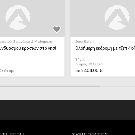
κρασιού
,
Σεμινάρια & Μαθήματα
Jeep Safari
υνδυασμού κρασιών στο νησί
Ολοήμερη εκδρομή με τζιπ 4x
Τήνος
6 ώρες 30 λεπτά
€
404.00 €
/ άτομο
από