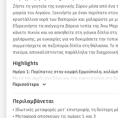
Ζήστε τη γοητεία της ευγενικής Σύρου μέσα από ένα τ
μαγεία του Αιγαίου. Ξεκινήστε με έναν περίπατο στ
κρυστάλλινα νερά των Βαποριών και χαλαρώστε με μι
Εξερευνήστε τα ανέγγιχτα βόρεια τοπία της Άνω Μερ
κάνετε πικνίκ και να ασκηθείτε στη γιόγκα δίπλα στ
χαλάρωσης, με ευκαιρίες για να δοκιμάσετε την τοπ
συμμετάσχετε σε πεζοπορία δίπλα στη θάλασσα. Το π
πνεύμα, αποκαλύπτοντας παράλληλα την διαχρονική 
Highlights
Ημέρα 1: Περίπατος στην κομψή Ερμούπολη, κολύμπ
Μετά την άφιξη στη Σύρο και την τακτοποίηση στο ξ
Περισσότερα
δρόμους. Ανακαλύψτε την αρχοντική Ερμούπολη μέσα
αρχιτεκτονική και το βαθύ γαλάζιο του Αιγαίου.
Χρόνος για κολύμπι στα Βαπόρια και χαλάρωση είτε σ
Περιλαμβάνεται
Συνεδρία Πιλάτες Full-Body Strengthening Mat:
Μια 
• Ιδιωτικές μεταφορές μετ’ επιστροφής τη δεύτερη μ
πιλάτες: έλεγχο και ακρίβεια. Μέσα από καθοδηγούμε
• Μεταφορά αποσκευών τις ημέρες 1 και 3
καθοδηγεί να αξιοποιήσετε στο έπακρο κάθε κίνηση,