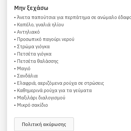
Μην ξεχάσω
Ημέρα 3: Αναζωογονητική πρωινή γιόγκα και προαι
Ξεκινήστε τη μέρα σας με πρωινό στο ξενοδοχείο.
• Άνετα παπούτσια για περπάτημα σε ανώμαλο έδαφ
Πρωινή συνεδρία γιόγκα:
Η Fay καθοδηγεί μια δυναμι
• Καπέλο, γυαλιά ηλίου
στροφή και τη σταθεροποίηση της ωμοπλάτης, ενώ εν
• Αντηλιακό
Μέσα από όμορφες και ελεγχόμενες κινήσεις, ανοίγον
• Προσωπικό παγούρι νερού
προσφέροντας μια ολοκληρωμένη και αναζωογονητική
• Στρώμα γιόγκα
• Πετσέτα γιόγκα
• Πετσέτα θαλάσσης
• Μαγιό
Στη συνέχεια, επιλογή προαιρετικών δραστηριοτήτων
• Σανδάλια
με το απόγευμα φέρι. Μεταφορά αποσκευών στο λιμάνι
• Ελαφριά, αεριζόμενα ρούχα σε στρώσεις
• Καθημερινά ρούχα για τα γεύματα
• Μαξιλάρι διαλογισμού
• Μικρό σακίδιο
Πολιτική ακύρωσης