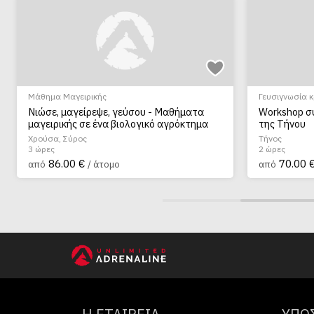
Μάθημα Μαγειρικής
Γευσιγνωσία 
Νιώσε, μαγείρεψε, γεύσου - Μαθήματα
Workshop σ
μαγειρικής σε ένα βιολογικό αγρόκτημα
της Τήνου
Χρούσα, Σύρος
Τήνος
3 ώρες
2 ώρες
86.00 €
70.00 
από
/ άτομο
από