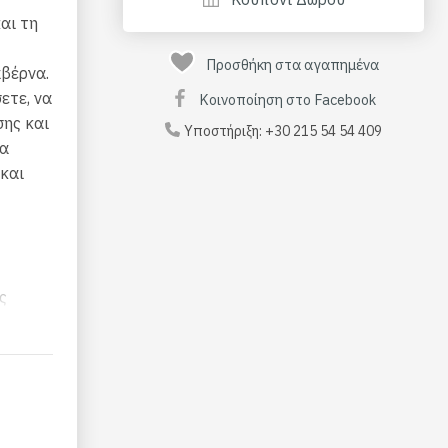
αι τη
Προσθήκη στα αγαπημένα
αβέρνα.
ετε, να
Κοινοποίηση στο Facebook
σης και
Υποστήριξη:
+30 215 54 54 409
να
και
ς
ς του
σας