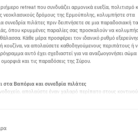
ριήμερο retreat που συνδυάζει αρμονικά ευεξία, πολιτισμό κ
ους νεοκλασικούς δρόμους της Ερμούπολης, κολυμπήστε στα
α συνεδρία πιλάτες πριν δειπνήσετε σε μια παραδοσιακή τ
ιάς, όπου κρυμμένες παραλίες σας προσκαλούν να κολυμπήσ
η θάλασσα. Κάθε μέρα προσφέρει τον ιδανικό ρυθμό εξερεύνη
ική κουζίνα, να απολαύσετε καθοδηγούμενους περιπάτους ή 
ρόγραμμα αυτό έχει σχεδιαστεί για να αναζωογονήσει σώμα 
ομορφιά και τις παραδόσεις της Σύρου.
ι στα Βαπόρια και συνεδρία πιλάτες
ενοδοχείο, απολαύστε έναν χαλαρό περίπατο στους κοντινού
 από έναν συναρπαστικό περίπατο που συνδυάζει ιστορία,
το ξενοδοχείο είτε στα Βαπόρια.
ολοκληρωμένη συνεδρία που δίνει έμφαση στις βασικές αρχέ
έρα
νες ασκήσεις ευθυγράμμισης και συνειδητή αναπνοή, η Fay 
 ενισχύοντας τη σύνδεση μυαλού-σώματος. Η συνεδρία