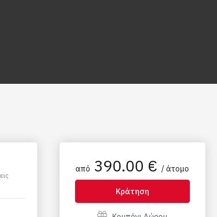
390.00 €
από
/ άτομο
εις
Κράτηση
Κουπόνι Δώρου