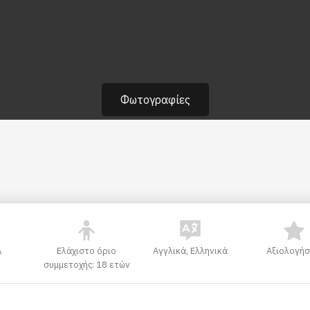
Φωτογραφίες
λ
Ελάχιστο όριο
Αγγλικά, Ελληνικά
Αξιολογήσ
συμμετοχής: 18 ετών