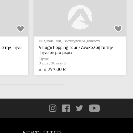
Bus/Van Tour
,
Ξεναγήσεις/Αξιοθέατα
4 στην Τήνο
Village hopping tour - Ανακαλύψτε την
Τήνο σε μια μέρα
Τήνος
3 ώρες 30 λεπτά
277.00 €
από