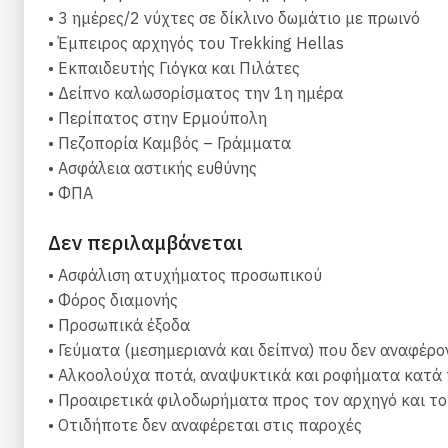
• 3 ημέρες/2 νύχτες σε δίκλινο δωμάτιο με πρωινό
ολοκληρώνεται με μια απλή αλλά απαιτητική σειρά α
• Έμπειρος αρχηγός του Trekking Hellas
συγκεντρωμένους και γεμάτους ενέργεια.
• Εκπαιδευτής Γιόγκα και Πιλάτες
Μετά τη συνεδρία πιλάτες, δείπνο σε τοπική ταβέρνα
• Δείπνο καλωσορίσματος την 1η ημέρα
Ημέρα 2: Ανακαλύψτε την άγρια ομορφιά της Άνω 
• Περίπατος στην Ερμούπολη
Μετά το πρωινό, μεταφορά από το ξενοδοχείο προς τ
• Πεζοπορία Καμβός – Γράμματα
που φύτεψε ο John Herman Groesbeck Pierson, Αμερι
• Ασφάλεια αστικής ευθύνης
στην οικονομική σκέψη και την περιβαλλοντική δράση
• ΦΠΑ
Πλησιάζοντας τη θάλασσα, θα επισκεφθούμε απομονω
Δεν περιλαμβάνεται
σκάφος.
Απαλή γιόγκα στη παραλία
και χρόνος για ελεύθερο 
• Ασφάλιση ατυχήματος προσωπικού
Αυτή η συνεδρία είναι κατάλληλη για άτομα κάθε ηλικ
• Φόρος διαμονής
ελεγχόμενες κινήσεις και απαλές διατάσεις που βοηθ
• Προσωπικά έξοδα
τον κίνδυνο τραυματισμών.
• Γεύματα (μεσημεριανά και δείπνα) που δεν αναφέρ
Μετά από ένα σύντομο διάλειμμα 5 λεπτών, συνεχίζ
• Αλκοολούχα ποτά, αναψυκτικά και ροφήματα κατά 
βαθιά χαλάρωση και στην ευημερία σώματος και πνεύ
• Προαιρετικά φιλοδωρήματα προς τον αρχηγό και τ
καθοδηγείται μέσω οδηγιών χαλάρωσης και συνειδητ
• Οτιδήποτε δεν αναφέρεται στις παροχές
Μετά τη συνεδρία, επιστροφή στο ξενοδοχείο.