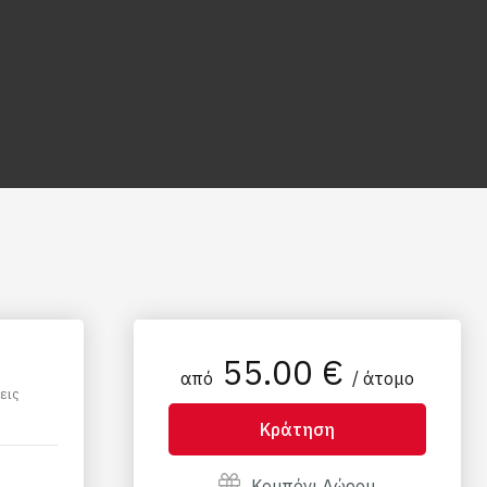
55.00 €
από
/ άτομο
εις
Κράτηση
Κουπόνι Δώρου