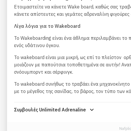
Ετοιμαστείτε να κάνετε Wake board, καθώς σας τραβ
κάνετε απίστευτες και γεμάτες αδρεναλίνη φιγούρες 
Λίγα λόγια για το Wakeboard
Το Wakeboarding είναι ένα άθλημα περιλαμβάνει το 
ενός υδάτινου όγκου.
Το wakeboard είναι μια μικρή, ως επί το πλείστον ο
μοιάζουν με παπούτσια τοποθετημένα σε αυτήν! Ανα
σνόουμπορντ και σέρφινγκ.
Το wakeboard συνήθως το τραβάει ένα μηχανοκίνητο
με το μέγεθος της σανίδας, το βάρος, τον τύπο των κό
Συμβουλές Unlimited Adrenaline
Nafpli