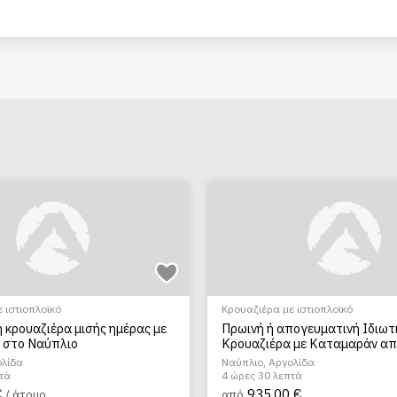
 ιστιοπλοϊκό
Κρουαζιέρα με ιστιοπλοϊκό
ή κρουαζιέρα μισής ημέρας με
Πρωινή ή απογευματινή Ιδιωτ
ό στο Ναύπλιο
Κρουαζιέρα με Καταμαράν απ
Ναύπλιο
ολίδα
Ναύπλιο, Αργολίδα
τά
4 ώρες 30 λεπτά
€
935.00 €
/ άτομο
από