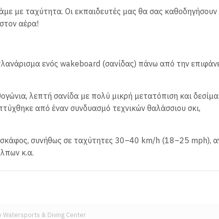
άμε με ταχύτητα. Οι εκπαιδευτές μας θα σας καθοδηγήσουν 
στον αέρα!
πλανάρισμα ενός wakeboard (σανίδας) πάνω από την επιφάν
ρθογώνια, λεπτή σανίδα με πολύ μικρή μετατόπιση και δεσίμ
πτύχθηκε από έναν συνδυασμό τεχνικών θαλάσσιου σκι,
 σκάφος, συνήθως σε ταχύτητες 30–40 km/h (18–25 mph), 
λπων κ.α.
o Watersports & Diving Center