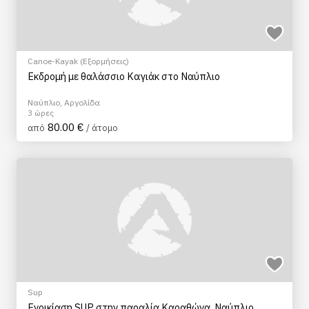
Canoe-Kayak (Εξορμήσεις)
Εκδρομή με θαλάσσιο Καγιάκ στο Ναύπλιο
Ναύπλιο, Αργολίδα
3 ώρες
80.00 €
από
/ άτομο
Sup
Ενοικίαση SUP στην παραλία Καραθώνα, Ναύπλιο