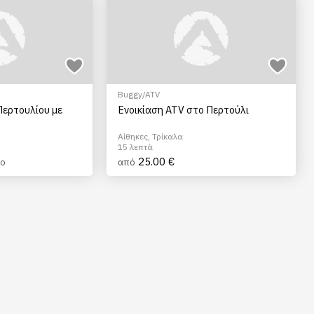
Buggy/ATV
Περτουλίου με
Ενοικίαση ATV στο Περτούλι
Αίθηκες, Τρίκαλα
15 λεπτά
25.00 €
μο
από