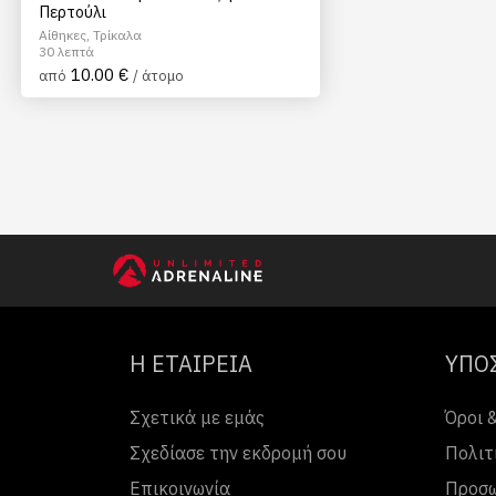
Περτούλι
Αίθηκες, Τρίκαλα
30 λεπτά
10.00 €
από
/ άτομο
Η ΕΤΑΙΡΕΙΑ
ΥΠΟ
Σχετικά με εμάς
Όροι 
Σχεδίασε την εκδρομή σου
Πολιτ
Επικοινωνία
Προσω