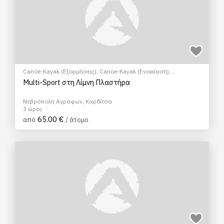
Canoe-Kayak (Εξορμήσεις)
,
Canoe-Kayak (Ενοικίαση)
,
Υδροποδήλατο
,
Ποδηλασία (E-bike/Ορεινή/Πόλης)
,
Τοξοβολία
Multi-Sport στη Λίμνη Πλαστήρα
Νεβρόπολη Αγράφων, Καρδίτσα
3 ώρες
65.00 €
από
/ άτομο